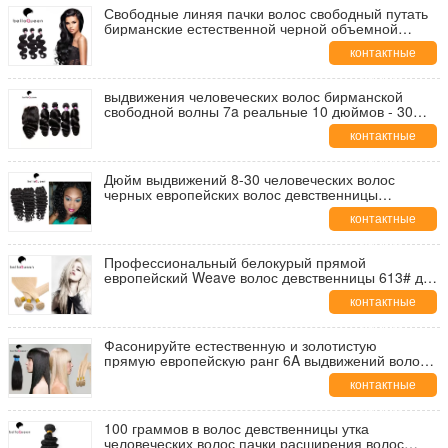
Свободные линяя пачки волос свободный путать
бирманские естественной черной объемной
волны
контактные
данные
выдвижения человеческих волос бирманской
свободной волны 7a реальные 10 дюймов - 30
дюймов
контактные
данные
Дюйм выдвижений 8-30 человеческих волос
черных европейских волос девственницы
европейский
контактные
данные
Профессиональный белокурый прямой
европейский Weave волос девственницы 613# для
красотки работает
контактные
данные
Фасонируйте естественную и золотистую
прямую европейскую ранг 6A выдвижений волос
утка
контактные
данные
100 граммов в волос девственницы утка
человеческих волос пачки расширения волос