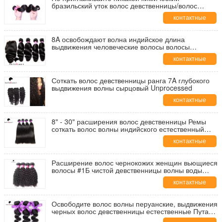
бразильский уток волос девственницы/волос
объемной волны никакие разделения
контактные
данные
8A освобождают волна индийское длина
выдвижения человеческие волосы волосы
девственница 8-30»
контактные
данные
Соткать волос девственницы ранга 7A глубокого
выдвижения волны сырцовый Unprocessed
контактные
данные
8" - 30" расширения волос девственницы Ремы
соткать волос волны индийского естественный
прямой
контактные
данные
Расширение волос чернокожих женщин вьющиеся
волосы #1Б чистой девственницы волны воды
здоровья индийское
контактные
данные
Освободите волос волны перуанские, выдвижения
черных волос девственницы естественные Путать-
Свободные