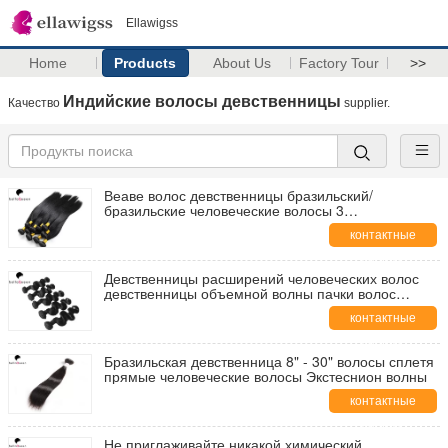
Ellawigss
Home
Products
About Us
Factory Tour
>>
Индийские волосы девственницы
Качество
supplier.
Веаве волос девственницы бразильский/
бразильские человеческие волосы 3
девственницы связывают прямо
контактные
данные
Девственницы расширений человеческих волос
девственницы объемной волны пачки волос
бразильской бразильские
контактные
данные
Бразильская девственница 8" - 30" волосы сплетя
прямые человеческие волосы Экстеснион волны
контактные
данные
Не приглаживайте никакой химический