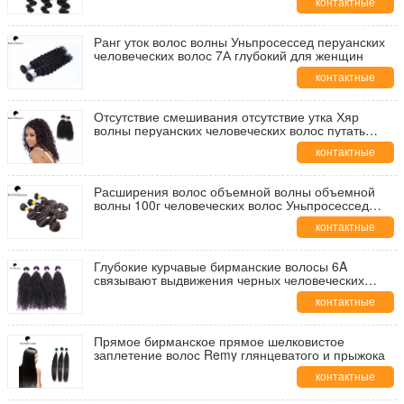
контактные
данные
Ранг уток волос волны Уньпросессед перуанских
человеческих волос 7А глубокий для женщин
контактные
данные
Отсутствие смешивания отсутствие утка Хяр
волны перуанских человеческих волос путать
Кинкы курчавого для дам
контактные
данные
Расширения волос объемной волны объемной
волны 100г человеческих волос Уньпросессед
девственницы перуанские перуанские
контактные
данные
Глубокие курчавые бирманские волосы 6A
связывают выдвижения черных человеческих
волос девственницы естественные
контактные
данные
Прямое бирманское прямое шелковистое
заплетение волос Remy глянцеватого и прыжока
контактные
данные