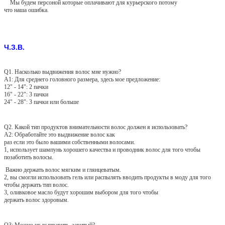
Мы будем персоной которые оплачивают для курьерского потому
что наша ошибка.
Ч.З.В.
Q1. Насколько выдвижения волос мне нужно?
A1: Для среднего головного размера, здесь мое предложение:
12" - 14": 2 пачки
16" - 22": 3 пачки
24" - 28": 3 пачки или больше
Q2. Какой тип продуктов внимательности волос должен я использовать?
A2: Обработайте это выдвижение волос как
раз если это было вашими собственными волосами.
1, использует шампунь хорошего качества и проводник волос для того чтобы
позаботить волосы.
Важно держать волос мягким и глянцеватым.
2, вы смогли использовать гель или распылять вводить продукты в моду для того
чтобы держать тип волос.
3, оливковое масло будут хорошим выбором для того чтобы
держать волос здоровым.