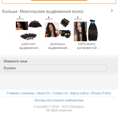
Монгольские выдвижения волос
Больше
ванные
Красотка
Девственница
100 выдвижений
Расшир
ником
работает
реальных
100% волос
волос глу
жения
выдвижения
выдвижений
шелковистой
Веаве ч
лос
10inch курчавых
курчавых волос
прямо
волос во
енницы
волос
путать
девственницы g
естеств
авые
естественного
свободных
1B монгольских
монгол
Измените язык
льские
цвета
монгольских
прямо
100
откать
монгольские - 30
свободных
Уньпрос
Russian
ческих
дюймов
Unprocessed
лос
Главная страница
|
About Us
|
Contact Us
|
Карта сайта
|
Privacy Policy
Взгляд настольного компьютера
Copyright © 2016 - 2025 Ellawigss.
All rights reserved.