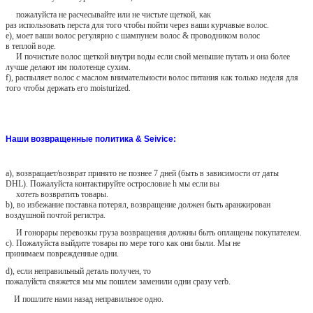
пожалуйста не расчесывайте или не чистьте щеткой, как
раз использовать перста для того чтобы пойти через ваши курчавые волос.
e), моет ваши волос регулярно с шампунем волос & проводником волос
в теплой воде.
И почистьте волос щеткой внутри воды если свой меньшие путать и она более
лучше делают им полотенце сухим.
f), распыляет волос с маслом внимательности волос питания как только неделя для
того чтобы держать его moisturized.
Наши возвращенные политика & Seivice:
a), возвращает/возврат принято не познее 7 дней (быть в зависимости от даты
DHL). Пожалуйста контактируйте острословие h мы если вы
хотеть возвратить товары.
b), во избежание поставка потерял, возвращение должен быть аранжирован
воздушной почтой регистра.
И гонорары перевозкы груза возвращения должны быть оплащены покупателем.
c). Пожалуйста выйдите товары по мере того как они были. Мы не
принимаем поврежденные одни.
d), если неправильный деталь получен, то
пожалуйста свяжется мы мы пошлем заменили одни сразу verb.
И пошлите нами назад неправильное одно.