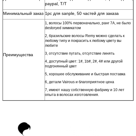
paypal, T/T
Минимальный заказ
1pc для sanple, 50 частей для заказа
1, волосы 100% первоначально, ранг 7A, не было
destoryed химикатом
2, бразильские волосы Remy можно сделать к
любому типу и покрасить к любому цвету вы
любите
3, отсутствие путать, отсутствие линять
Преимущества
4, доступный цвет: 1#, 1b#, 2#, 4# или другой
подгонянный цвет
5, хорошее обслуживание и быстрая поставка
6, детали Vairous и благоприятное цена
7, имеют нашу собственную фабрику и 10 лет
опыта в волосах изготовления.