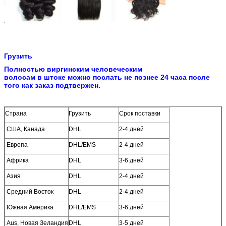
Грузить
Полностью виргинским человеческим
волосам в штоке можно послать не познее 24 часа после
того как заказ подтвержен.
Страна
Грузить
Срок поставки
США, Канада
DHL
2-4 дней
Европа
DHL/EMS
2-4 дней
Африка
DHL
3-6 дней
Азия
DHL
2-4 дней
Средний Восток
DHL
2-4 дней
Южная Америка
DHL/EMS
3-6 дней
Aus, Новая Зеландия
DHL
3-5 дней