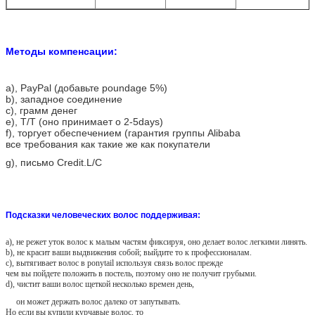
Методы компенсации:
a)
, PayPal (добавьте poundage 5%)
b), западное соединение
c), грамм денег
e), T/T (оно принимает о 2-5days)
f), торгует обеспечением (гарантия группы Alibaba
все требования как такие же как покупатели
g), письмо Credit.L/C
Подсказки человеческих волос поддерживая:
a), не режет уток волос к малым частям фиксируя, оно делает волос легкими линять.
b), не красит ваши выдвижения собой; выйдите то к профессионалам.
c), вытягивает волос в ponytail используя связь волос прежде
чем вы пойдете положить в постель, поэтому оно не получит грубыми.
d), чистит ваши волос щеткой несколько времен день,
он может держать волос далеко от запутывать.
Но если вы купили курчавые волос, то