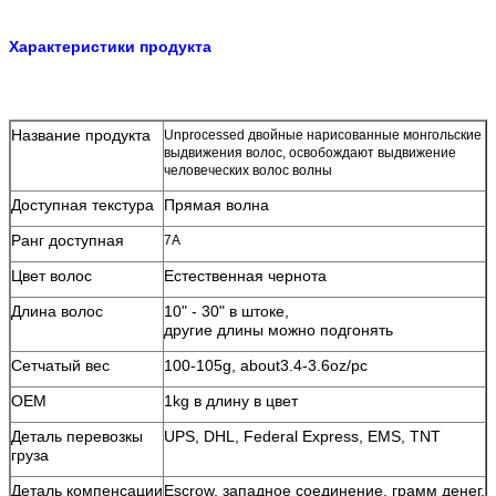
Характеристики продукта
Название продукта
Unprocessed двойные нарисованные монгольские
выдвижения волос, освобождают выдвижение
человеческих волос волны
Доступная текстура
Прямая волна
Ранг доступная
7A
Цвет волос
Естественная чернота
Длина волос
10" - 30" в штоке,
другие длины можно подгонять
Сетчатый вес
100-105g, about3.4-3.6oz/pc
OEM
1kg в длину в цвет
Деталь перевозкы
UPS, DHL, Federal Express, EMS, TNT
груза
Деталь компенсации
Escrow, западное соединение, грамм денег,