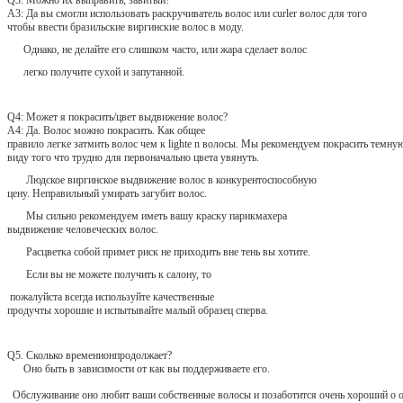
Q3: Можно их выправить, завитый?
A3: Да вы смогли использовать раскручиватель волос или curler волос для того
чтобы ввести бразильские виргинские волос в моду.
Однако, не делайте его слишком часто, или жара сделает волос
легко получите сухой и запутанной.
Q4: Может я покрасить/цвет выдвижение волос?
A4: Да. Волос можно покрасить. Как общее
правило легке затмить волос чем к lighte n волосы. Мы рекомендуем покрасить темную
виду того что трудно для первоначально цвета увянуть.
Людское виргинское выдвижение волос в конкурентоспособную
цену. Неправильный умирать загубит волос.
Мы сильно рекомендуем иметь вашу краску парикмахера
выдвижение человеческих волос.
Расцветка собой примет риск не приходить вне тень вы хотите.
Если вы не можете получить к салону, то
пожалуйста всегда используйте качественные
продучты хорошие и испытывайте малый образец сперва.
Q5. Сколько временионпродолжает?
Оно быть в зависимости от как вы поддерживаете его.
Обслуживание оно любит ваши собственные волосы и позаботится очень хороший о 