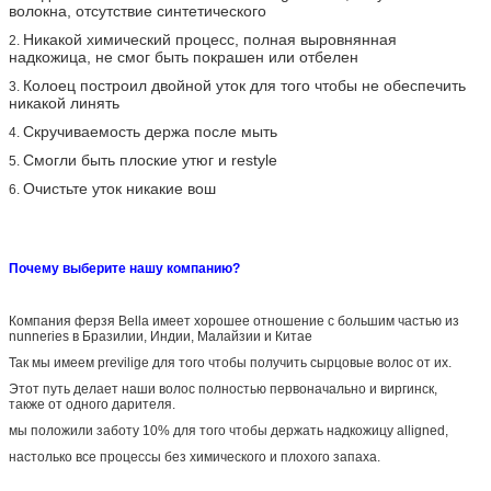
волокна, отсутствие синтетического
Никакой химический процесс, полная выровнянная
2.
надкожица, не смог быть покрашен или отбелен
Колоец построил двойной уток для того чтобы не обеспечить
3.
никакой линять
Скручиваемость держа после мыть
4.
Смогли быть плоские утюг и restyle
5.
Очистьте уток никакие вош
6.
Почему выберите нашу компанию?
Компания ферзя Bella имеет хорошее отношение с большим частью из
nunneries в Бразилии, Индии, Малайзии и Китае
Так мы имеем previlige для того чтобы получить сырцовые волос от их.
Этот путь делает наши волос полностью первоначально и виргинск,
также от одного дарителя.
мы положили заботу 10% для того чтобы держать надкожицу alligned,
настолько все процессы без химического и плохого запаха.