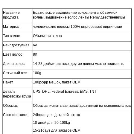
Название
Бразильское выдвижение волос ленты объемной
продукта
волны, выдвижение волос ленты Remy девственницы
Материал
человеческие волосы 100% unprocessed виргинские
Тип волос
Объемная волна
Ранг доступная
6A
Цвет волос
8#
Длина волос
14-28 дюйм» в штоке, другие длины можно подгонять
Сетчатый вес
100g
Пакет
100pc/pp мешок
, пакет OEM
Деталь
UPS, DHL, Federal Express, EMS, TNT
перевозкы груза
Образцы
Образцы испытывая заказ доступный на основном штока
Срок поставки
24hours для деталей штока
10 дней для 20-100kg
15-21days для заказов OEM.