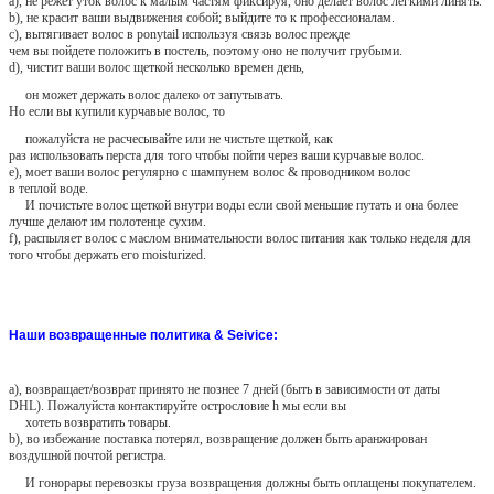
a), не режет уток волос к малым частям фиксируя, оно делает волос легкими линять.
b), не красит ваши выдвижения собой; выйдите то к профессионалам.
c), вытягивает волос в ponytail используя связь волос прежде
чем вы пойдете положить в постель, поэтому оно не получит грубыми.
d), чистит ваши волос щеткой несколько времен день,
он может держать волос далеко от запутывать.
Но если вы купили курчавые волос, то
пожалуйста не расчесывайте или не чистьте щеткой, как
раз использовать перста для того чтобы пойти через ваши курчавые волос.
e), моет ваши волос регулярно с шампунем волос & проводником волос
в теплой воде.
И почистьте волос щеткой внутри воды если свой меньшие путать и она более
лучше делают им полотенце сухим.
f), распыляет волос с маслом внимательности волос питания как только неделя для
того чтобы держать его moisturized.
Наши возвращенные политика & Seivice:
a), возвращает/возврат принято не познее 7 дней (быть в зависимости от даты
DHL). Пожалуйста контактируйте острословие h мы если вы
хотеть возвратить товары.
b), во избежание поставка потерял, возвращение должен быть аранжирован
воздушной почтой регистра.
И гонорары перевозкы груза возвращения должны быть оплащены покупателем.