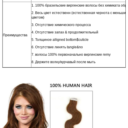
1. 100% бразильские виргинские волосы без химиката обр
2. Весь цвет естественн (естественная чернота с меньши
цветом)
3. Отсутствие химического процесса
4. Отсутствие запах & продолжительный
Преимущества
5. Толщиное alligned bottom$cuticle
6. Отсутствие линять tangle&no
7. волосы 100% первоначально виргинские remy
8. Держите волну/курчавый после мыть