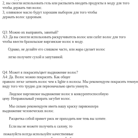
2, вы смогли использовать гель или распылять вводить продукты в моду для того
чтобы держать тип волос.
3, оливковое масло будут хорошим выбором для того чтобы
держать волос здоровым.
Q3: Можно их выправить, завитый?
A3: Да вы смогли использовать раскручиватель волос или curler волос для того
чтобы ввести бразильские виргинские волос в моду.
Однако, не делайте его слишком часто, или жара сделает волос
легко получите сухой и запутанной.
Q4: Может я покрасить/цвет выдвижение волос?
A4: Да. Волос можно покрасить. Как общее
правило легке затмить волос чем к lighte n волосы. Мы рекомендуем покрасить темную
виду того что трудно для первоначально цвета увянуть.
Людское виргинское выдвижение волос в конкурентоспособную
цену. Неправильный умирать загубит волос.
Мы сильно рекомендуем иметь вашу краску парикмахера
выдвижение человеческих волос.
Расцветка собой примет риск не приходить вне тень вы хотите.
Если вы не можете получить к салону, то
пожалуйста всегда используйте качественные