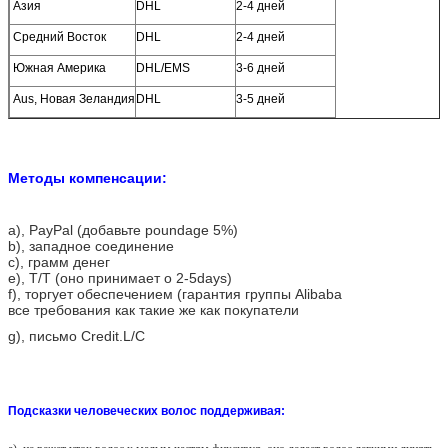
Азия
DHL
2-4 дней
Средний Восток
DHL
2-4 дней
Южная Америка
DHL/EMS
3-6 дней
Aus, Новая Зеландия
DHL
3-5 дней
Методы компенсации:
a)
, PayPal (добавьте poundage 5%)
b), западное соединение
c), грамм денег
e), T/T (оно принимает о 2-5days)
f), торгует обеспечением (гарантия группы Alibaba
все требования как такие же как покупатели
g), письмо Credit.L/C
Подсказки человеческих волос поддерживая: