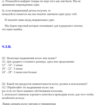
c). Пожалуйста выйдите товары по мере того как они были. Мы не
принимаем поврежденные одни.
d), если неправильный деталь получен, то
пожалуйста свяжется мы мы пошлем заменили одни сразу verb.
И пошлите нами назад неправильное одно.
Мы будем персоной которые оплачивают для курьерского потому
что наша ошибка.
Ч.З.В.
Q1. Насколько выдвижения волос мне нужно?
A1: Для среднего головного размера, здесь мое предложение:
12" - 14": 2 пачки
16" - 22": 3 пачки
24" - 28": 3 пачки или больше
Q2. Какой тип продуктов внимательности волос должен я использовать?
A2: Обработайте это выдвижение волос как
раз если это было вашими собственными волосами.
1, использует шампунь хорошего качества и проводник волос для того чтобы
позаботить волосы.
Важно держать волос мягким и глянцеватым.