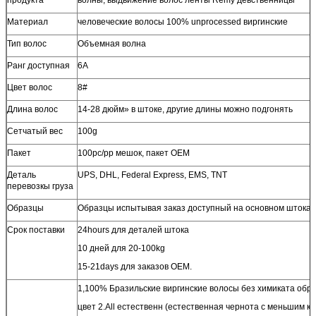
Материал
человеческие волосы 100% unprocessed виргинские
Тип волос
Объемная волна
Ранг доступная
6A
Цвет волос
8#
Длина волос
14-28 дюйм» в штоке, другие длины можно подгонять
Сетчатый вес
100g
Пакет
100pc/pp мешок
, пакет OEM
Деталь
UPS, DHL, Federal Express, EMS, TNT
перевозкы груза
Образцы
Образцы испытывая заказ доступный на основном штока
Срок поставки
24hours для деталей штока
10 дней для 20-100kg
15-21days для заказов OEM.
1,100% Бразильские виргинские волосы без химиката обр
цвет 2.All естественн (естественная чернота с меньшим к