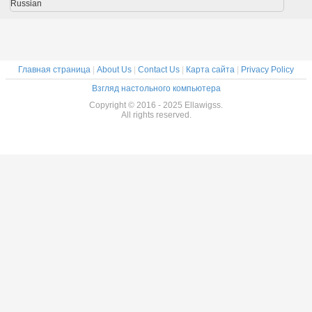
ндийской
613# без не
прямое
полного
Russian
синтетического/
волокна
Главная страница
|
About Us
|
Contact Us
|
Карта сайта
|
Privacy Policy
Взгляд настольного компьютера
Copyright © 2016 - 2025 Ellawigss.
All rights reserved.