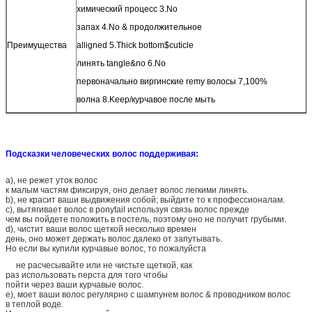
химический процесс 3.No
запах 4.No & продолжительное
Преимущества
alligned 5.Thick bottom$cuticle
линять tangle&no 6.No
первоначально виргинские remy волосы 7,100%
волна 8.Keep/курчавое после мыть
Подсказки человеческих волос поддерживая:
a), не режет уток волос
к малым частям фиксируя, оно делает волос легкими линять.
b), не красит ваши выдвижения собой; выйдите то к профессионалам.
c), вытягивает волос в ponytail используя связь волос прежде
чем вы пойдете положить в постель, поэтому оно не получит грубыми.
d), чистит ваши волос щеткой несколько времен
день, оно может держать волос далеко от запутывать.
Но если вы купили курчавые волос, то пожалуйста
не расчесывайте или не чистьте щеткой, как
раз использовать
перста для того чтобы
пойти через ваши курчавые волос.
e), моет ваши волос регулярно с шампунем волос & проводником волос
в теплой воде.