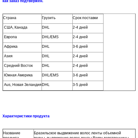
как заказ подтвержен.
Страна
Грузить
Срок поставки
США, Канада
DHL
2-4 дней
Европа
DHL/EMS
2-4 дней
Африка
DHL
3-6 дней
Азия
DHL
2-4 дней
Средний Восток
DHL
2-4 дней
Южная Америка
DHL/EMS
3-6 дней
Aus, Новая Зеландия
DHL
3-5 дней
Характеристики продукта
Название
Бразильское выдвижение волос ленты объемной
продукта
волны, выдвижение волос ленты Remy девственницы