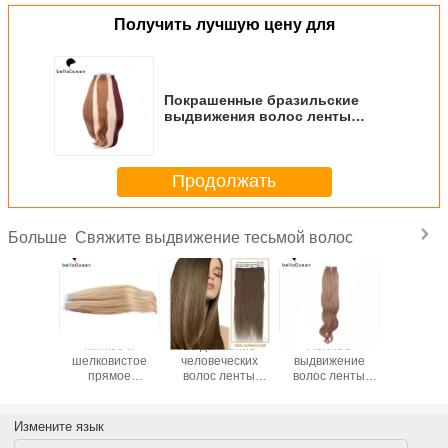
Получить лучшую цену для
Покрашенные бразильские
выдвижения волос ленты
человеческих волос
девственницы для салона
красотки
Продолжать
Свяжите выдвижение тесьмой волос
Больше
мов
Мягкое и
Выдвижение
Полное
Washable
щины
шелковистое
человеческих
выдвижение
выдвиж
й 20 22
прямое
волос ленты
волос ленты
волос 
4 ленты
золотистое
темного Брайна
темного Брайна
девстве
в ранге
белокурое
4# волос Softy
объемной волны
надкожи
нницы 6A
выдвижение
Remy
надкожиц для
золоти
Измените язык
жений
волос ленты
шелковистое
конца женщин
блондин