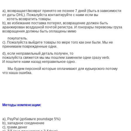
a), возвращает/возврат принято не познее 7 дней (быть в зависимости
от даты DHL). Пожалуйста контактируйте с нами если вы
хотеть возвратить товары.
b), во избежание поставка потерял, возвращение должен быть
аранжирован воздушной почтой регистра. И гонорары перевозкы груза
возвращения должны быть оплащены мимо
покупатель.
c). Пожалуйста выйдите товары по мере того как они были. Мы не
принимаем поврежденные одни.
d), если неправильный деталь получен, то
пожалуйста свяжется мы мы пошлем заменили одни сразу verb.
И пошлите нами назад неправильное одно.
Мы будем персоной которые оплачивают для курьерского потому
что наша ошибка.
Методы компенсации:
a), PayPal (добавьте poundage 5%)
b), западное соединение
c), грамм денег