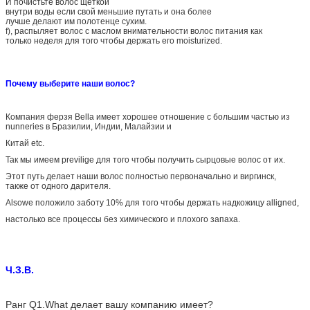
И почистьте волос щеткой
внутри воды если свой меньшие путать и она более
лучше делают им полотенце сухим.
f), распыляет волос с маслом внимательности волос питания как
только неделя для того чтобы держать его moisturized.
Почему выберите наши волос?
Компания ферзя Bella имеет хорошее отношение с большим частью из
nunneries в Бразилии, Индии, Малайзии и
Китай etc.
Так мы имеем previlige для того чтобы получить сырцовые волос от их.
Этот путь делает наши волос полностью первоначально и виргинск,
также от одного дарителя.
Alsowe положило заботу 10% для того чтобы держать надкожицу alligned,
настолько все процессы без химического и плохого запаха.
Ч.З.В.
Ранг Q1.What делает вашу компанию имеет?