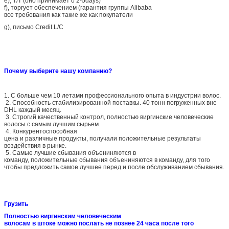
e), T/T (оно принимает о 2-5days)
f), торгует обеспечением (гарантия группы Alibaba
все требования как такие же как покупатели
g), письмо Credit.L/C
Почему выберите нашу компанию?
1. С больше чем 10 летами профессионального опыта в индустрии волос.
2. Способность стабилизированной поставкы. 40 тонн погруженных вне
DHL каждый месяц.
3. Строгий качественный контрол, полностью виргинские человеческие
волосы с самым лучшим сырьем.
4. Конкурентоспособная
цена и различные продукты, получали положительные результаты
воздействия в рынке.
5. Самые лучшие сбывания объениняются в
команду, положительные сбывания объениняются в команду, для того
чтобы предложить самое лучшее перед и после обслуживанием сбывания.
Грузить
Полностью виргинским человеческим
волосам в штоке можно послать не познее 24 часа после того