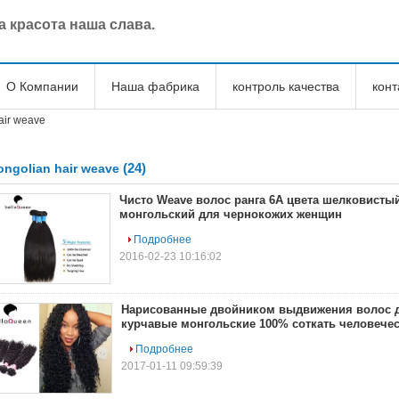
 красота наша слава.
О Компании
Наша фабрика
контроль качества
кон
air weave
(24)
ngolian hair weave
Чисто Weave волос ранга 6A цвета шелковисты
монгольский для чернокожих женщин
Подробнее
2016-02-23 10:16:02
Нарисованные двойником выдвижения волос 
курчавые монгольские 100% соткать человече
Подробнее
2017-01-11 09:59:39