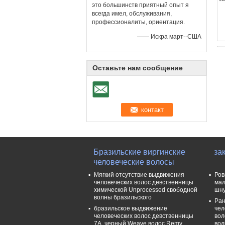
это большинств приятный опыт я
всегда имел, обслуживания,
профессионалиты, ориентация.
—— Искра март--США
Оставьте нам сообщение
Бразильские виргинские
за
человеческие волосы
Мягкий отсутствие выдвижения
Ров
человеческих волос девственницы
мал
химической Unprocessed свободной
шну
волны бразильского
Ран
бразильское выдвижение
чел
человеческих волос девственницы
вол
7A, черный Weave волос Remy
во