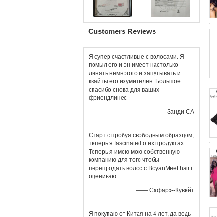
Customers Reviews
Я супер счастливые с волосами. Я
помыл его и он имеет настолько
линять немногого и запутывать и
квайты его изумителен. Большое
спасибо снова для ваших
фриендлинес
—— Занди-СА
Старт с пробуя свободным образцом,
теперь я fascinated о их продуктах.
Теперь я имею мою собственную
компанию для того чтобы
перепродать волос с BoyanMeet hair.i
оцениваю
—— Сафарз--Кувейт
Я покупаю от Китая на 4 лет, да ведь