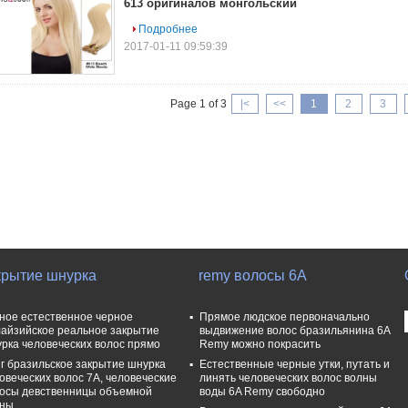
613 оригиналов монгольский
Подробнее
2017-01-11 09:59:39
Page 1 of 3
|<
<<
1
2
3
крытие шнурка
remy волосы 6A
ное естественное черное
Прямое людское первоначально
айзийское реальное закрытие
выдвижение волос бразильянина 6A
рка человеческих волос прямо
Remy можно покрасить
г бразильское закрытие шнурка
Естественные черные утки, путать и
овеческих волос 7A, человеческие
линять человеческих волос волны
осы девственницы объемной
воды 6A Remy свободно
лны