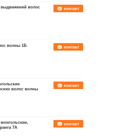
х выдвижений волос
контакт
лос волны 1Б
контакт
нгольские
контакт
еских волос волны
 монгольские,
контакт
ранга 7A