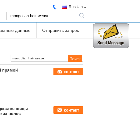
Russian
search
тактные данные
Отправить запрос
й прямой
контакт
девственницы
контакт
ских волос