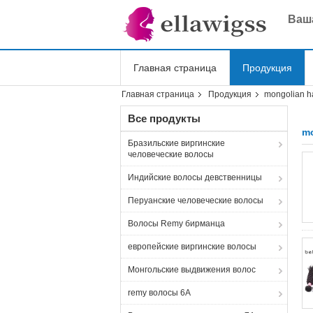
Ваша
Главная страница
Продукция
Главная страница
Продукция
mongolian h
Shopping Online
Все продукты
mo
Бразильские виргинские
человеческие волосы
Индийские волосы девственницы
Перуанские человеческие волосы
Волосы Remy бирманца
европейские виргинские волосы
Монгольские выдвижения волос
remy волосы 6A