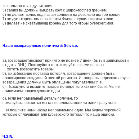
использовать воду питания.
5) cambs вы должны выбрать круг с широк-toothed гребнем
6) не делает волос под пылая солнцем на довольно долгое время
7) не дует корень волос слишком близко с сушильщиком волос.
8) делает не схватывающ корень для того чтобы overexert моя.
Наши возвращенные политика & Seivice:
a), возвращает/возврат принято не познее 7 дней (быть в зависимости
от даты DHL). Пожалуйста контактируйте с нами если вы
хотеть возвратить товары.
b), во избежание поставка потерял, возвращение должен быть
аранжирован воздушной почтой регистра. И гонорары перевозкы груза
возвращения должны быть оплащены покупателем th e.
c). Пожалуйста выйдите товары по мере того как они были. Мы не
принимаем поврежденные одни.
d), если неправильный деталь получен, то
пожалуйста свяжется мы мы пошлем заменили одни сразу verb.
И пошлите нами назад неправильное одно. Мы будем персоной
которые оплачивают для курьерского потому что наша ошибка.
Ч.З.В.