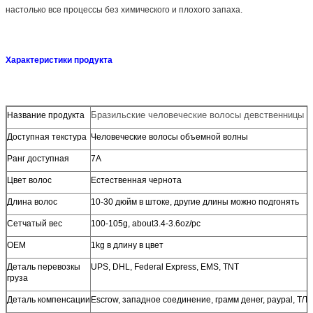
настолько все процессы без химического и плохого запаха.
Характеристики продукта
Бразильские человеческие волосы девственницы
Название продукта
Доступная текстура
Человеческие волосы объемной волны
Ранг доступная
7A
Цвет волос
Естественная чернота
Длина волос
10-30 дюйм в штоке, другие длины можно подгонять
Сетчатый вес
100-105g, about3.4-3.6oz/pc
OEM
1kg в длину в цвет
Деталь перевозкы
UPS, DHL, Federal Express, EMS, TNT
груза
Деталь компенсации
Escrow, западное соединение, грамм денег, paypal, T/T