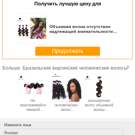
Получить лучшую цену для
Объемная волна отсутствие
надлежащей внимательности
человеческих волос
девственницы путать
продолжительной
Продолжать
Бразильские виргинские человеческие волосы
Больше
льская
Не
Расширение
расширение
100
нница 8"
приглаживайте
человеческих
волос объемной
бразил
волосы
никакой
волос
волны
девств
 прямые
химический
девственницы
человеческих
воло
ческие
бразильский уток
естественной
волос
осы
волос
черной глубокой
девственницы
Измените язык
снион
девственницы/
волны
бразильянина 7А
лны
волос объемной
бразильское для
Уньпросессед
Russian