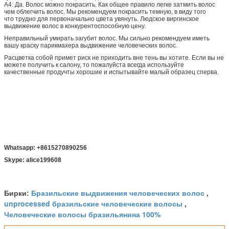
A4: Да. Волос можно покрасить. Как общее правило легке затмить волос
чем облегчить волос. Мы рекомендуем покрасить темную, в виду того
что трудно для первоначально цвета увянуть. Людское виргинское
выдвижение волос в конкурентоспособную цену.
Неправильный умирать загубит волос. Мы сильно рекомендуем иметь
вашу краску парикмахера выдвижение человеческих волос.
Расцветка собой примет риск не приходить вне тень вы хотите. Если вы не
можете получить к салону, то пожалуйста всегда используйте
качественные продучты хорошие и испытывайте малый образец сперва.
Whatsapp: +8615270890256
Skype: alice199608
Бразильские выдвижения человеческих волос
Бирки:
,
unprocessed бразильские человеческие волосы
,
Человеческие волосы бразильянина 100%