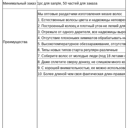
Минимальный заказ
1pc для sanple, 50 частей для заказа
Мы оптовые раздатчики изготовления weave волос
1. Естественные волосы цвета и надкожицы неповрежд
2. Построенный колоец и плотный уток-не легкий для 
3. Отрежьте от одного дарителя, все надкожицы выро
4. Отсутствие плохоньких химикатов обрабатывать-ни
Преимущества
5. Высокотемпературное обеззараживание, отсутстви
6. Типы новых типов старта регулярн-различные
7. Соберите волос от молодые люди (под 18 летами с
8. Даже сплетите сверху донизу, не слишком много ко
9. С хорошей внимательностью, ее можно использоват
10. Более длиной чем своя фактическая длин-правая 