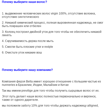
Почему выберите наши волос?
1.
выдвижение человеческих волос virgin 100%, отсутствие волокна,
отсутствие синтетического
2.
Никакой химический процесс, полная выровнянная надкожица, не смог
быть покрашен или отбелен
3.
Колоец построил двойной уток для того чтобы не обеспечить никакой
линять
4.
Скручиваемость держа после мыть
5.
Смогли быть плоские утюг и restyle
6.
Очистьте уток никакие вош
Почему выберите нашу компанию?
Компания ферзя Bella имеет хорошее отношение с большим частью из
nunneries в Бразилии, Индии, Малайзии и Китае
Так мы имеем previlige для того чтобы получить сырцовые волос от их.
Этот путь делает наши волос полностью первоначально и виргинск,
также от одного дарителя.
мы положили заботу 10% для того чтобы держать надкожицу alligned,