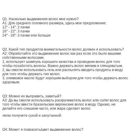
Q1.
Насколько выдвижения волос мне нужно?
A1: Для среднего головного размера, здесь мое предложение:
12" - 14": 2 пачки
16" - 22": 3 пачки
24" - 28": 3 пачки или больше
Q2.
Какой тип продуктов внимательности волос должен я использовать?
A2: Обработайте это выдвижение волос как раз если это было вашими
собственными волосами.
1, использует шампунь хорошего качества и проводник волос для того
чтобы позаботить волосы. Важно держать волос мягким и глянцеватым.
2, вы смогли использовать гель или распылять вводить продукты в моду
для того чтобы держать тип волос.
3, оливковое масло будут хорошим выбором для того чтобы держать волос
здоровым.
Q3: Можно их выправить, завитый?
A3: Да вы смогли использовать раскручиватель волос или curler волос для
того чтобы ввести бразильские виргинские волос в моду. Однако, не
делайте его слишком часто, или жара сделает волос
легко получите сухой и запутанной.
Q4: Может я покрасить/цвет выдвижение волос?