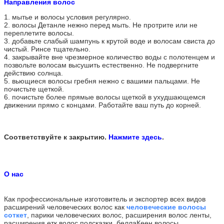
Направления волос
1. мытье и волосы условия регулярно.
2. волосы Детанле нежно перед мыть. Не протрите или не
переплетите волосы.
3. добавьте слабый шампунь к крутой воде и волосам свиста до
чистый. Ринсе тщательно.
4. закрывайте вне чрезмерное количество воды с полотенцем и
позвольте волосам высушить естественно. Не подвергните
действию солнца.
5. вьющиеся волосы гребня нежно с вашими пальцами. Не
почистьте щеткой.
6. почистьте более прямые волосы щеткой в ухудшающемся
движении прямо с концами. Работайте ваш путь до корней.
Соответствуйте к закрытию.
Нажмите здесь
.
О нас
Как профессиональные изготовитель и экспортер всех видов
расширений человеческих волос как
человеческие волосы
соткет
, парики человеческих волос, расширения волос ленты,
расширения етк волос подсказки, беллаКеен волосы