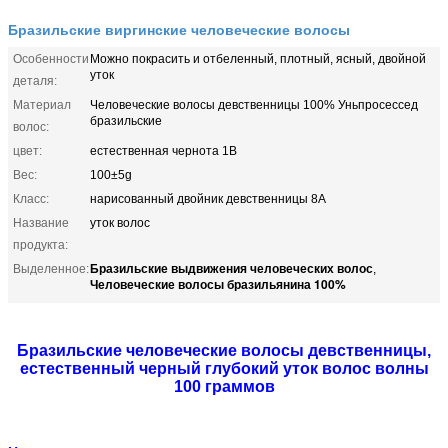
Бразильские виргинские человеческие волосы
Особенности
Можно покрасить и отбеленный, плотный, ясный, двойной
уток
деталя:
Материал
Человеческие волосы девственницы 100% Уньпросессед
бразильские
волос:
цвет:
естественная чернота 1B
Вес:
100±5g
Класс:
нарисованный двойник девственницы 8А
Название
уток волос
продукта:
Бразильские выдвижения человеческих волос
Выделенное:
,
Человеческие волосы бразильянина 100%
Бразильские человеческие волосы девственницы,
естественный черный глубокий уток волос волны
100 граммов