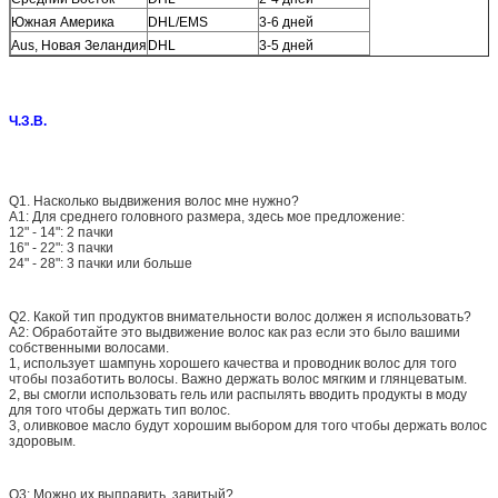
Южная Америка
DHL/EMS
3-6 дней
Aus, Новая Зеландия
DHL
3-5 дней
Ч.З.В.
Q1.
Насколько выдвижения волос мне нужно?
A1: Для среднего головного размера, здесь мое предложение:
12" - 14": 2 пачки
16" - 22": 3 пачки
24" - 28": 3 пачки или больше
Q2.
Какой тип продуктов внимательности волос должен я использовать?
A2: Обработайте это выдвижение волос как раз если это было вашими
собственными волосами.
1, использует шампунь хорошего качества и проводник волос для того
чтобы позаботить волосы. Важно держать волос мягким и глянцеватым.
2, вы смогли использовать гель или распылять вводить продукты в моду
для того чтобы держать тип волос.
3, оливковое масло будут хорошим выбором для того чтобы держать волос
здоровым.
Q3: Можно их выправить, завитый?