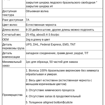
закрытия шнурка людского бразильского свободная "
закрытие шнурка x4
Доступная
Объемная волна
текстура
Ранг доступная
7A
Цвет волос
Естественная чернота
Длина волос
8-20 дюйм в штоке, другие длины можно подгонять
Сетчатый вес
25-45g, about3.4-3.6oz/pc
OEM
1kg в длину в цвет
Деталь
UPS, DHL, Federal Express, EMS, TNT
перевозкы груза
Деталь
западное соединение, грамм денег, paypal, T/T
компенсации
Минимальный
1pc для образца, 50 частей для заказа
заказ
1. Волосы 100% бразильские виргинские без химиката
обрабатывая и умирая.
2. Весь цвет естественн (естественная чернота с
меньшим коричневым цветом)
3. Отсутствие химического процесса
Преимущества
4. Отсутствие запах & продолжительный
5. Толщиное alligned bottom$cuticle