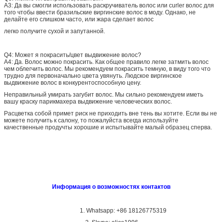
A3: Да вы смогли использовать раскручиватель волос или curler волос для
того чтобы ввести бразильские виргинские волос в моду. Однако, не
делайте его слишком часто, или жара сделает волос
легко получите сухой и запутанной.
Q4: Может я покрасить/цвет выдвижение волос?
A4: Да. Волос можно покрасить. Как общее правило легке затмить волос
чем облегчить волос. Мы рекомендуем покрасить темную, в виду того что
трудно для первоначально цвета увянуть. Людское виргинское
выдвижение волос в конкурентоспособную цену.
Неправильный умирать загубит волос. Мы сильно рекомендуем иметь
вашу краску парикмахера выдвижение человеческих волос.
Расцветка собой примет риск не приходить вне тень вы хотите. Если вы не
можете получить к салону, то пожалуйста всегда используйте
качественные продучты хорошие и испытывайте малый образец сперва.
Информация о возможностях контактов
1. Whatsapp: +86 18126775319