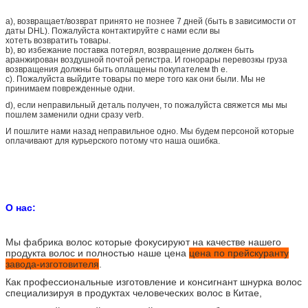
a), возвращает/возврат принято не познее 7 дней (быть в зависимости от
даты DHL). Пожалуйста контактируйте с нами если вы
хотеть возвратить товары.
b), во избежание поставка потерял, возвращение должен быть
аранжирован воздушной почтой регистра. И гонорары перевозкы груза
возвращения должны быть оплащены покупателем th e.
c). Пожалуйста выйдите товары по мере того как они были. Мы не
принимаем поврежденные одни.
d), если неправильный деталь получен, то пожалуйста свяжется мы мы
пошлем заменили одни сразу verb.
И пошлите нами назад неправильное одно. Мы будем персоной которые
оплачивают для курьерского потому что наша ошибка.
О нас:
Мы фабрика волос которые фокусируют на качестве нашего
продукта волос и полностью наше цена
цена по прейскуранту
завода-изготовителя
.
Как профессиональные изготовление и консигнант шнурка волос
специализируя в продуктах человеческих волос в Китае,