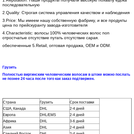
1.Reputation: Наши продукты получали высокую похвалу едока
последовательную
2.Quality: Строгая система управления качеством и наблюдения
3.Price: Мы имеем нашу собственную фабрику, и все продукты
цена по прейскуранту завода-изготовителя
4.Characteristic: волосы 100% человеческих волос non
отростчатые отсутствие путать отсутствие сарая.
обеспеченные 5.Retail, оптовая продажа, OEM и ODM.
Грузить
Полностью виргинским человеческим волосам в штоке можно послать
не познее 24 часа после того как заказ подтвержен.
Страна
Грузить
Срок поставки
США, Канада
DHL
2-4 дней
Европа
DHL/EMS
2-4 дней
Африка
DHL
3-6 дней
Азия
DHL
2-4 дней
Средний Восток
DHL
2-4 дней