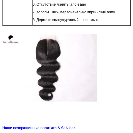
6. Отсутствие линять tangle&no
7. волосы 100% первоначально виргинские remy
8. Держите волну/курчавый после мыть
Наши возвращенные политика & Seivice: