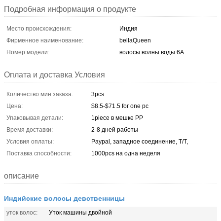
Подробная информация о продукте
Место происхождения:
Индия
Фирменное наименование:
bellaQueen
Номер модели:
волосы волны воды 6A
Оплата и доставка Условия
Количество мин заказа:
3pcs
Цена:
$8.5-$71.5 for one pc
Упаковывая детали:
1piece в мешке PP
Время доставки:
2-8 дней работы
Условия оплаты:
Paypal, западное соединение, T/T,
Поставка способности:
1000pcs на одна неделя
описание
Индийские волосы девственницы
уток волос:
Уток машины двойной