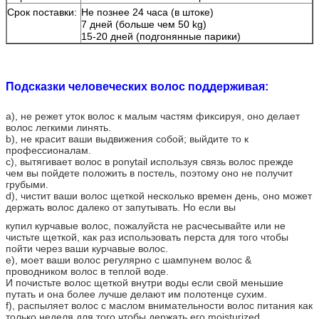
Срок поставки:
Не познее 24 часа (в штоке)
7 дней (больше чем 50 kg)
15-20 дней (подгонянные парики)
Подсказки человеческих волос поддерживая:
a), не режет уток волос к малым частям фиксируя, оно делает
волос легкими линять.
b), не красит ваши выдвижения собой; выйдите то к
профессионалам.
c), вытягивает волос в ponytail используя связь волос прежде
чем вы пойдете положить в постель, поэтому оно не получит
грубыми.
d), чистит ваши волос щеткой несколько времен день, оно может
держать волос далеко от запутывать. Но если вы
купил курчавые волос, пожалуйста не расчесывайте или не
чистьте щеткой, как раз использовать перста для того чтобы
пойти через ваши курчавые волос.
e), моет ваши волос регулярно с шампунем волос &
проводником волос в теплой воде.
И почистьте волос щеткой внутри воды если свой меньшие
путать и она более лучше делают им полотенце сухим.
f), распыляет волос с маслом внимательности волос питания как
только неделя для того чтобы держать его moisturized.