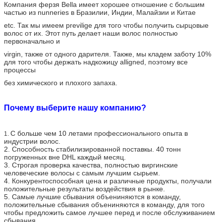
Компания ферзя Bella имеет хорошее отношение с большим
частью из nunneries в Бразилии, Индии, Малайзии и Китае
etc. Так мы имеем previlige для того чтобы получить сырцовые
волос от их. Этот путь делает наши волос полностью
первоначально и
virgin, также от одного дарителя. Также, мы кладем заботу 10%
для того чтобы держать надкожицу alligned, поэтому все
процессы
без химического и плохого запаха.
Почему выберите нашу компанию?
С больше чем 10 летами профессионального опыта в
1.
индустрии волос.
2. Способность стабилизированной поставкы. 40 тонн
погруженных вне DHL каждый месяц.
3. Строгая проверка качества, полностью виргинские
человеческие волосы с самым лучшим сырьем.
4. Конкурентоспособная цена и различные продукты, получали
положительные результаты воздействия в рынке.
5. Самые лучшие сбывания объениняются в команду,
положительные сбывания объениняются в команду, для того
чтобы предложить самое лучшее перед и после обслуживанием
сбывания.