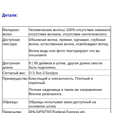
Детали:
Материал
Человеческие волосы 100% отсутствие химиката
волос
отсутствие волокна, отсутствие синтетического
Доступная
Объемная волна, прямая, курчавая, глубокая
текстура:
волна, естественная волна,
освобождает волну,
Волна воды или фото текстурируют что вы
посылаете
Доступная
8 | 30 дюймов в штоке, другая длина смогли
длина
быть подгоняны.
Сетчатый вес:
О 3.3oz-3.5oz/pcs
Преимущество:
Блестящий и элегантность. Плотный и
опрятный.
Полная надкожица в таком же направлении.
Вполне резильянса.
Образцы:
Образцы испытывая заказ доступный на
основном штока
Пересылка:
DHL/UPS/TNT/Federal Express etc.