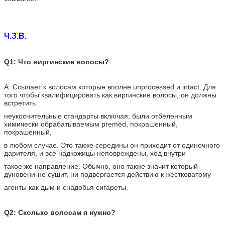
Ч.З.В.
Q1: Что виргинские волосы?
A: Ссылает к волосам которые вполне unprocessed и intact. Для
того чтобы квалифицировать как виргинские волосы, он должны
встретить
неукоснительные стандарты включая: были отбеленным
химически обрабатываемым premed, покрашенный,
покрашенный,
в любом случае. Это также середины он приходит от одиночного
дарителя, и все надкожицы неповреждены, ход внутри
такое же направление. Обычно, оно также значит который
дуновени-не сушит, ни подвергается действию к жестковатому
агенты как дым и снадобья сигареты.
Q2: Сколько волосам я нужно?