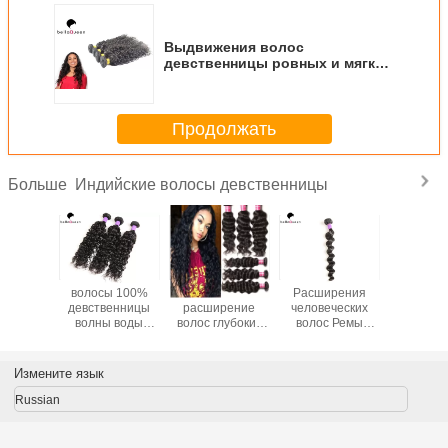
Выдвижения волос
девственницы ровных и мягких
индийских волос
девственницы индийские
Продолжать
Индийские волосы девственницы
Больше
ость
волосы 100%
Ранг
Расширения
8" - 
 волос
девственницы
расширение
человеческих
расшир
енницы
волны воды
волос глубоких
волос Ремы
вол
адкожицы
ранга 7А
волос
индейца 100%
девстве
ийских
индийские
девственницы
уток волос волны
Ремы со
венная
Уньпросессед
индейца волос
естественного
волос 
Измените язык
ствие
никакой линять,
100% волны 7А
свободный
индийс
ь для
запутывают
Уньпросессед
глубокий
естеств
Russian
ушки
свободно
прям