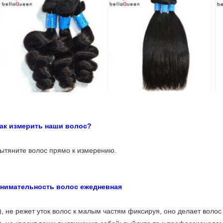
tural черный соткать человеческих волос волны воды 6A Remy
ак измерить наши волос?
ытяните волос прямо к измерению.
нимательность волос ежедневная
), не режет уток волос к малым частям фиксируя, оно делает волос 