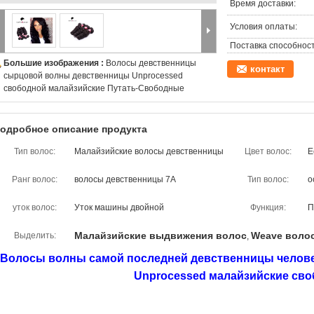
Время доставки:
Условия оплаты:
Поставка способност
Большие изображения :
Волосы девственницы
контакт
сырцовой волны девственницы Unprocessed
свободной малайзийские Путать-Свободные
одробное описание продукта
Тип волос:
Малайзийские волосы девственницы
Цвет волос:
Е
Ранг волос:
волосы девственницы 7A
Тип волос:
о
уток волос:
Уток машины двойной
Функция:
П
Малайзийские выдвижения волос
Weave воло
Выделить:
,
Волосы волны самой последней девственницы челове
Unprocessed малайзийские св