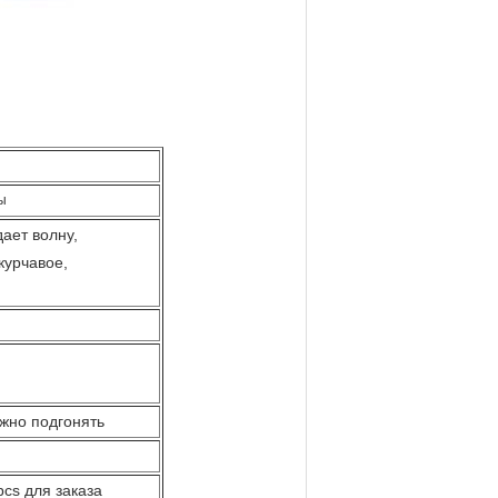
ы
ает волну,
 курчавое,
ожно подгонять
pcs для заказа