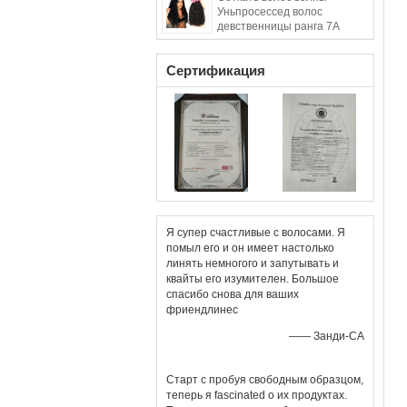
покрашенного конца
Уньпросессед волос
отсутствие путать
девственницы ранга 7А
100% малайзийских
курчавый
Сертификация
Я супер счастливые с волосами. Я
Ч
помыл его и он имеет настолько
линять немногого и запутывать и
квайты его изумителен. Большое
спасибо снова для ваших
фриендлинес
—— Занди-СА
Старт с пробуя свободным образцом,
теперь я fascinated о их продуктах.