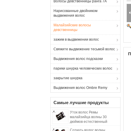
Волосы девственницы ранга 7A
Нарисованные двойником
выдвижения волос
Малайзийские волосы
девственницы
зажим в выдвижении волос
Свяжите выдвижение тесьмой волос
П
Выдвижения волос подсказки
парики шнурка человеческих волос
закрытие шнурка
Выдвижения волос Ombre Remy
Самые лучшие продукты
Уток волос Ремы
малайзийца волны 30
дюймов естественный
прямой отсутствие
Соткать волос волны