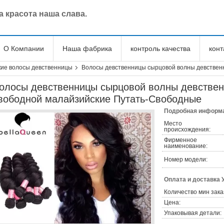
 красота наша слава.
О Компании
Наша фабрика
контроль качества
кон
ие волосы девственницы
Волосы девственницы сырцовой волны девствен
олосы девственницы сырцовой волны девствен
вободной малайзийские Путать-Свободные
Подробная информа
Место
происхождения:
Фирменное
наименование:
Номер модели:
Оплата и доставка 
Количество мин зака
Цена:
Упаковывая детали: