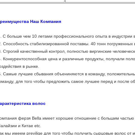
реимущества Наш Компания
1. С больше чем 10 летами профессионального опыта в индустрии 
. Способность стабилизированной поставкы. 40 тонн погруженных
. Строгий качественный контрол, полностью виргинские человече
. Конкурентоспособная цена и различные продукты, получали пол
оздействия в рынке.
. Самые лучшие сбывания объениняются в команду, положительн
оманду, для того чтобы предложить самое лучшее перед и после 
арактеристика волос
омпания ферзя Bella имеет хорошее отношение с большим частью и
алайзии и Китае etc.
ак мы имеем previlige для того чтобы получить сырцовые волос от и