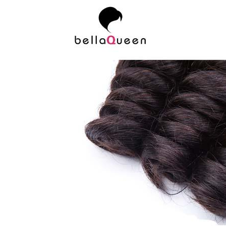
ернота объемной волны