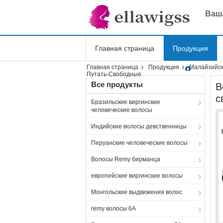
Ваша
Главная страница
Продукция
Главная страница
Продукция
Малайзийск
Shopping Online
Путать-Свободные
Все продукты
В
с
Бразильские виргинские
человеческие волосы
Индийские волосы девственницы
Перуанские человеческие волосы
Волосы Remy бирманца
европейские виргинские волосы
Монгольские выдвижения волос
remy волосы 6A