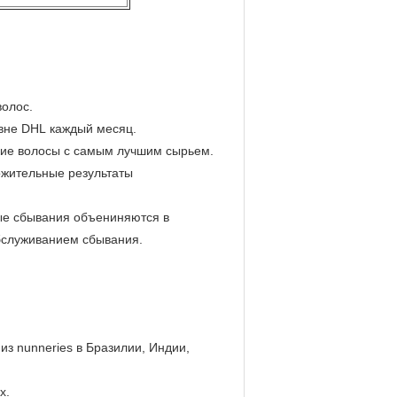
волос.
 вне DHL каждый месяц.
ские волосы с самым лучшим сырьем.
ожительные результаты
ые сбывания объениняются в
обслуживанием сбывания.
з nunneries в Бразилии, Индии,
х.