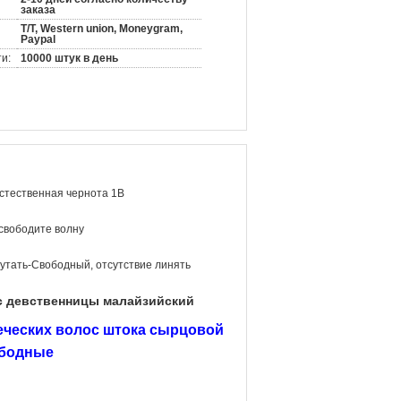
заказа
T/T, Western union, Moneygram,
Paypal
и:
10000 штук в день
стественная чернота 1B
свободите волну
утать-Свободный, отсутствие линять
с девственницы малайзийский
ческих волос штока сырцовой
ободные