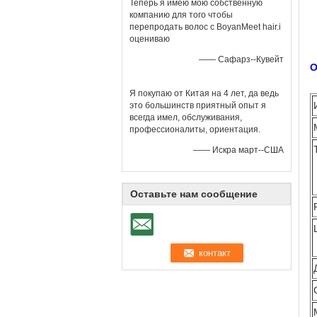
Теперь я имею мою собственную
компанию для того чтобы
перепродать волос с BoyanMeet hair.i
оцениваю
е
—— Сафарз--Кувейт
О
Я покупаю от Китая на 4 лет, да ведь
это большинств приятный опыт я
всегда имел, обслуживания,
профессионалиты, ориентация.
—— Искра март--США
Оставьте нам сообщение