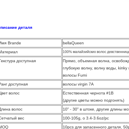
стественная
писание деталя
Имя Brande
bellaQueen
Материал
100% малайзийских волос девственниц
Текстура доступная
Прямо, объемная волна, освобожд
глубокую волну, волну воды, kinky
волосы Fumi
Ранг доступная
волосы virgin 7A
Цвет волос
Естественная чернота #1B
(другие цветы можно подгонять)
Длина волос
10" - 30" в штоке, другие длины м
Сетчатый вес
100-105g, о 3.4-3.6oz/pc
MOQ
10pcs для запасенного деталя, 50