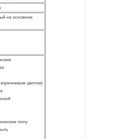
а
ный на основном
нские
ая.
 коричневым цветом)
са
льный
гинские remy
мыть