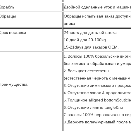
Корабль
Двойной сделанные уток и машин
Образцы
Образцы испытывая заказ доступ
штока
Срок поставки
24hours для деталей штока
10 дней для 20-100kg
15-21days для заказов OEM.
Волосы 100% бразильские вирги
1.
без химиката обрабатывая и умир
Весь цвет естественн
2.
(естественная чернота с меньшим
Преимущества
Отсутствие химического процес
3.
Отсутствие запах & продолжите
4.
Толщиное alligned bottom$cuticle
5.
Отсутствие линять tangle&no
6.
волосы 100% первоначально вир
7.
Держите волну/курчавый после 
8.