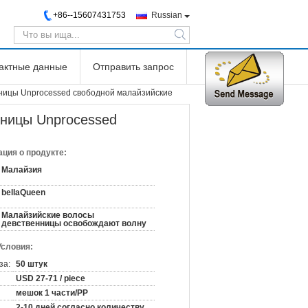
+86--15607431753
Russian
search
тактные данные
Отправить запрос
ницы Unprocessed свободной малайзийские
ницы Unprocessed
ция о продукте:
Малайзия
bellaQueen
Малайзийские волосы
девственницы освобождают волну
Условия:
за:
50 штук
USD 27-71 / piece
мешок 1 части/PP
2-10 дней согласно количеству