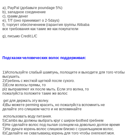
a), PayPal (добавьте poundage 5%)
b), западное соединение
c), грамм денег
e), T/T (оно принимает о 2-5days)
f), торгует обеспечением (гарантия группы Alibaba
все требования как такие же как покупатели
g), письмо Credit.L/C
Подсказки человеческих волос поддерживая:
1)Используйте слабый шампунь, полощите и выходите для того чтобы
высушить.
2)Гребень с жесткой щеткой после сухого.
3)Если волосы прямы, то
plz выправляют их после мыть. Если это волна, то
пожалуйста положите такие же волос
gel для держать эту волну.
4)Вы можете perming красить, но пожалуйста вспомнить не
делайте это слишком часто и не вспоминайте
использовать воду питания.
5)Cambs вы должны выбрать круг с широк-toothed гребнем
6)Не сделайте волос под пылая солнцем на довольно долгое время
7)Не дуньте корень волос слишком близко с сушильщиком волос.
8)Сделайте не схватывающ корень для того чтобы overexert моя.