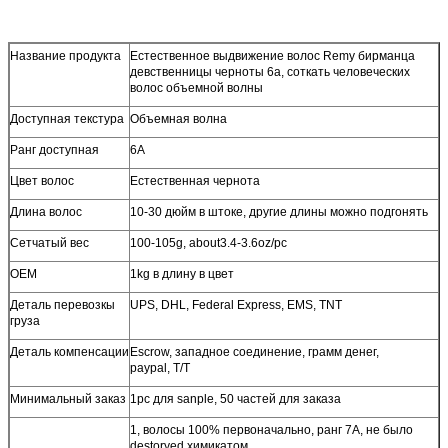
Название продукта
Естественное выдвижение волос Remy бирманца
девственницы черноты 6a, соткать человеческих
волос объемной волны
Доступная текстура
Объемная волна
Ранг доступная
6A
Цвет волос
Естественная чернота
Длина волос
10-30 дюйм в штоке, другие длины можно подгонять
Сетчатый вес
100-105g, about3.4-3.6oz/pc
OEM
1kg в длину в цвет
Деталь перевозкы
UPS, DHL, Federal Express, EMS, TNT
груза
Деталь компенсации
Escrow, западное соединение, грамм денег,
paypal, T/T
Минимальный заказ
1pc для sanple, 50 частей для заказа
1, волосы 100% первоначально, ранг 7A, не было
destoryed химикатом