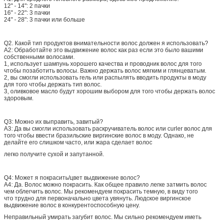
12" - 14": 2 пачки
16" - 22": 3 пачки
24" - 28": 3 пачки или больше
Q2.
Какой тип продуктов внимательности волос должен я использовать?
A2: Обработайте это выдвижение волос как раз если это было вашими
собственными волосами.
1, использует шампунь хорошего качества и проводник волос для того
чтобы позаботить волосы. Важно держать волос мягким и глянцеватым.
2, вы смогли использовать гель или распылять вводить продукты в моду
для того чтобы держать тип волос.
3, оливковое масло будут хорошим выбором для того чтобы держать волос
здоровым.
Q3: Можно их выправить, завитый?
A3: Да вы смогли использовать раскручиватель волос или curler волос для
того чтобы ввести бразильские виргинские волос в моду. Однако, не
делайте его слишком часто, или жара сделает волос
легко получите сухой и запутанной.
Q4: Может я покрасить/цвет выдвижение волос?
A4: Да. Волос можно покрасить. Как общее правило легке затмить волос
чем облегчить волос. Мы рекомендуем покрасить темную, в виду того
что трудно для первоначально цвета увянуть. Людское виргинское
выдвижение волос в конкурентоспособную цену.
Неправильный умирать загубит волос. Мы сильно рекомендуем иметь