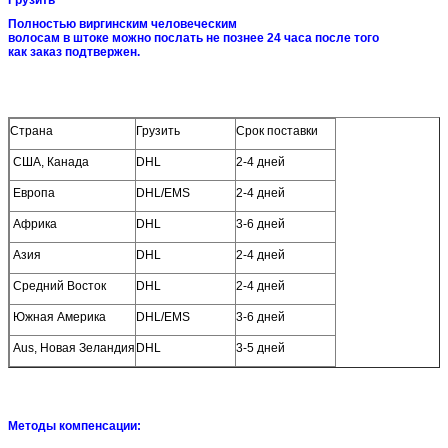
Грузить
Полностью виргинским человеческим
волосам в штоке можно послать не познее 24 часа после того
как заказ подтвержен.
Страна
Грузить
Срок поставки
США, Канада
DHL
2-4 дней
Европа
DHL/EMS
2-4 дней
Африка
DHL
3-6 дней
Азия
DHL
2-4 дней
Средний Восток
DHL
2-4 дней
Южная Америка
DHL/EMS
3-6 дней
Aus, Новая Зеландия
DHL
3-5 дней
Методы компенсации: