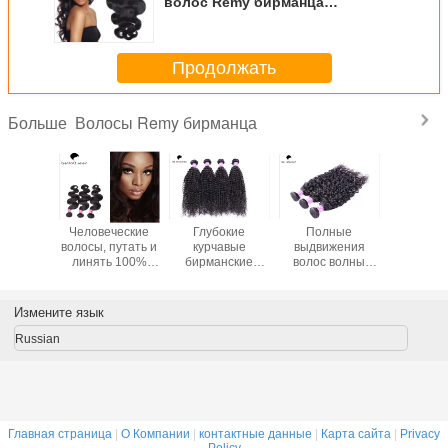
волос Remy бирманца
девственницы черноты 6a,
соткать человеческих волос
объемной волны
Продолжать
Волосы Remy бирманца
Больше
ные и
Человеческие
Глубокие
Полные
выдвиж
истые
волосы, путать и
курчавые
выдвижения
человеч
ы Remy
линять 100%
бирманские
волос волны
вол
анца
естественные
волосы 6A
воды
бирман
ческих
черные
связывают
девственницы
свободно
Weave,
свободное
выдвижения
ранга 7a верхней
7a реаль
Измените язык
е зажим
бирманское
черных
части надкожицы
дюймов
а в
выдвижение
человеческих
бирманские
дюйм
Russian
жении
волос
волос
лос
девственницы
естественные
Главная страница
|
О Компании
|
контактные данные
|
Карта сайта
|
Privacy