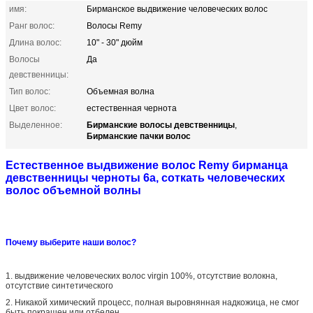
имя:
Бирманское выдвижение человеческих волос
Ранг волос:
Волосы Remy
Длина волос:
10" - 30" дюйм
Волосы
Да
девственницы:
Тип волос:
Объемная волна
Цвет волос:
естественная чернота
Бирманские волосы девственницы
Выделенное:
,
Бирманские пачки волос
Естественное выдвижение волос Remy бирманца
девственницы черноты 6a, соткать человеческих
волос объемной волны
Почему выберите наши волос?
1.
выдвижение человеческих волос virgin 100%, отсутствие волокна,
отсутствие синтетического
2.
Никакой химический процесс, полная выровнянная надкожица, не смог
быть покрашен или отбелен