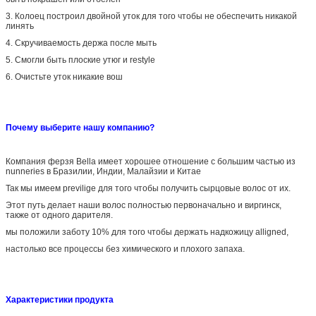
3.
Колоец построил двойной уток для того чтобы не обеспечить никакой
линять
4.
Скручиваемость держа после мыть
5.
Смогли быть плоские утюг и restyle
6.
Очистьте уток никакие вош
Почему выберите нашу компанию?
Компания ферзя Bella имеет хорошее отношение с большим частью из
nunneries в Бразилии, Индии, Малайзии и Китае
Так мы имеем previlige для того чтобы получить сырцовые волос от их.
Этот путь делает наши волос полностью первоначально и виргинск,
также от одного дарителя.
мы положили заботу 10% для того чтобы держать надкожицу alligned,
настолько все процессы без химического и плохого запаха.
Характеристики продукта