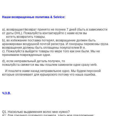
Наши возвращенные политика & Seivice:
a), возвращает/возврат принято не познее 7 дней (быть в зависимости
от даты DHL). Пожалуйста контактируйте с нами если вы
хотеть возвратить товары.
b), во избежание поставка потерял, возвращение должен быть
аранжирован воздушной почтой регистра. И гонорары перевозкы груза
возвращения должны быть оплащены покупателем th e.
c). Пожалуйста выйдите товары по мере того как они были. Мы не
принимаем поврежденные одни.
d), если неправильный деталь получен, то
пожалуйста свяжется мы мы пошлем заменили одни сразу verb.
И пошлите нами назад неправильное одно. Мы будем персоной
которые оплачивают для курьерского потому что наша ошибка.
Ч.З.В.
Q1.
Насколько выдвижения волос мне нужно?
A1: Для среднего головного размера, здесь мое предложение: