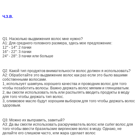
Ч.З.В.
Q1.
Насколько выдвижения волос мне нужно?
A1: Для среднего головного размера, здесь мое предложение:
12" - 14": 2 пачки
16" - 22": 3 пачки
24" - 28": 3 пачки или больше
Q2.
Какой тип продуктов внимательности волос должен я использовать?
A2: Обработайте это выдвижение волос как раз если это было вашими
собственными волосами.
1, использует шампунь хорошего качества и проводник волос для того
чтобы позаботить волосы. Важно держать волос мягким и глянцеватым.
2, вы смогли использовать гель или распылять вводить продукты в моду
для того чтобы держать тип волос.
3, оливковое масло будут хорошим выбором для того чтобы держать волос
здоровым.
Q3: Можно их выправить, завитый?
A3: Да вы смогли использовать раскручиватель волос или curler волос для
того чтобы ввести бразильские виргинские волос в моду. Однако, не
делайте его слишком часто, или жара сделает волос