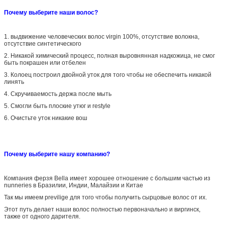
Почему выберите наши волос?
1.
выдвижение человеческих волос virgin 100%, отсутствие волокна,
отсутствие синтетического
2.
Никакой химический процесс, полная выровнянная надкожица, не смог
быть покрашен или отбелен
3.
Колоец построил двойной уток для того чтобы не обеспечить никакой
линять
4.
Скручиваемость держа после мыть
5.
Смогли быть плоские утюг и restyle
6.
Очистьте уток никакие вош
Почему выберите нашу компанию?
Компания ферзя Bella имеет хорошее отношение с большим частью из
nunneries в Бразилии, Индии, Малайзии и Китае
Так мы имеем previlige для того чтобы получить сырцовые волос от их.
Этот путь делает наши волос полностью первоначально и виргинск,
также от одного дарителя.