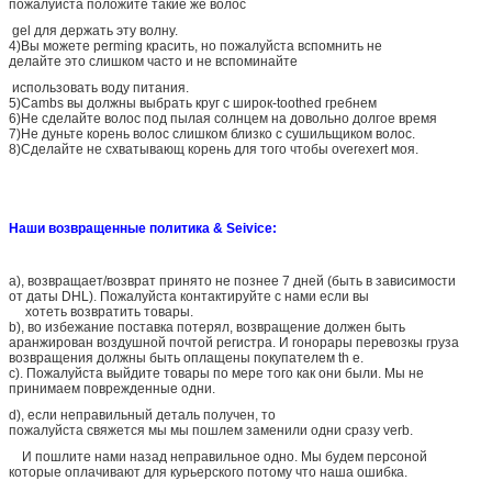
пожалуйста положите такие же волос
gel для держать эту волну.
4)Вы можете perming красить, но пожалуйста вспомнить не
делайте это слишком часто и не вспоминайте
использовать воду питания.
5)Cambs вы должны выбрать круг с широк-toothed гребнем
6)Не сделайте волос под пылая солнцем на довольно долгое время
7)Не дуньте корень волос слишком близко с сушильщиком волос.
8)Сделайте не схватывающ корень для того чтобы overexert моя.
Наши возвращенные политика & Seivice:
a), возвращает/возврат принято не познее 7 дней (быть в зависимости
от даты DHL). Пожалуйста контактируйте с нами если вы
хотеть возвратить товары.
b), во избежание поставка потерял, возвращение должен быть
аранжирован воздушной почтой регистра. И гонорары перевозкы груза
возвращения должны быть оплащены покупателем th e.
c). Пожалуйста выйдите товары по мере того как они были. Мы не
принимаем поврежденные одни.
d), если неправильный деталь получен, то
пожалуйста свяжется мы мы пошлем заменили одни сразу verb.
И пошлите нами назад неправильное одно. Мы будем персоной
которые оплачивают для курьерского потому что наша ошибка.