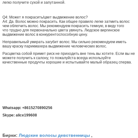
легко получите сухой и запутанной.
Q4: Может я покрасить/цвет выдвижение волос?
A4: Да. Волос можно покрасить. Как общее правило легке затмить волос
чем облегчить волос. Мы рекомендуем покрасить темную, в виду того
что трудно для первоначально цвета увянуть. Людское виргинское
выдвижение волос в конкурентоспособную цену.
Неправильный умирать загубит волос. Мы сильно рекомендуем иметь
вашу краску парикмахера выдвижение человеческих волос.
Расцветка собой примет риск не приходить вне тень вы хотите. Если вы не
можете получить к салону, то пожалуйста всегда используйте
качественные продучты хорошие и испытывайте малый образец сперва.
Whatsapp: +8615270890256
Skype: alice199608
Людские волосы девственницы
Бирки:
,