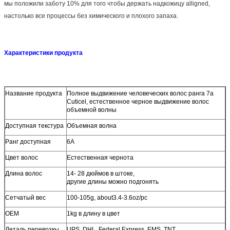
мы положили заботу 10% для того чтобы держать надкожицу alligned,
настолько все процессы без химического и плохого запаха.
Характеристики продукта
Название продукта
Полное выдвижение человеческих волос ранга 7a
Cuticel, естественное черное выдвижение волос
объемной волны
Доступная текстура
Объемная волна
Ранг доступная
6A
Цвет волос
Естественная чернота
Длина волос
14-
28 дюймов в штоке,
другие длины можно подгонять
Сетчатый вес
100-105g, about3.4-3.6oz/pc
OEM
1kg в длину в цвет
Деталь перевозкы
UPS, DHL, Federal Express, EMS, TNT