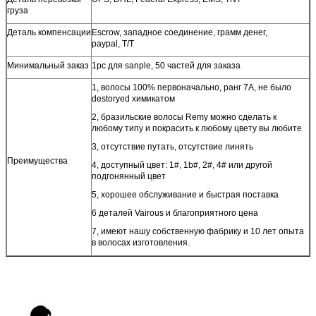
груза
Деталь компенсации
Escrow, западное соединение, грамм денег,
paypal, T/T
Минимальный заказ
1pc для sanple, 50 частей для заказа
1, волосы 100% первоначально, ранг 7A, не было
destoryed химикатом
2, бразильские волосы Remy можно сделать к
любому типу и покрасить к любому цвету вы любите
3, отсутствие путать, отсутствие линять
Преимущества
4, доступный цвет: 1#, 1b#, 2#, 4# или другой
подгонянный цвет
5, хорошее обслуживание и быстрая поставка
6 деталей Vairous и благоприятного цена
7, имеют нашу собственную фабрику и 10 лет опыта
в волосах изготовления.