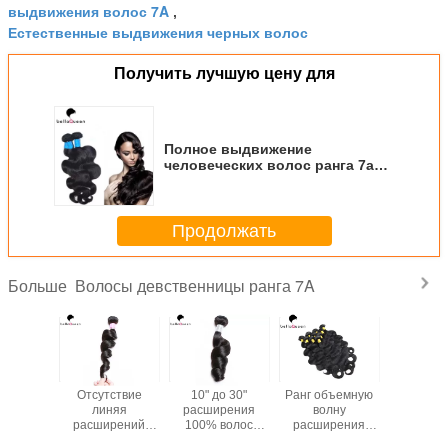
выдвижения волос 7A
,
Естественные выдвижения черных волос
Получить лучшую цену для
Полное выдвижение
человеческих волос ранга 7a
Cuticel, естественная черная
объемная волна
Продолжать
Волосы девственницы ранга 7A
Больше
сессед
Отсутствие
10" до 30"
Ранг объемную
Курча
4 волос
линяя
расширения
волну
расшир
енницы
расширений
100% волос
расширения
человеч
а 7А
черных волос
ранга 7А
волос
волос Бр