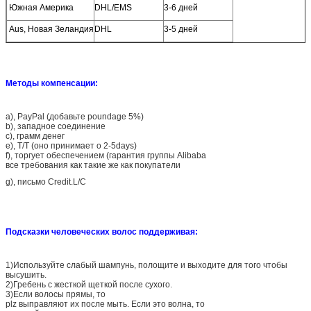
Южная Америка
DHL/EMS
3-6 дней
Aus, Новая Зеландия
DHL
3-5 дней
Методы компенсации:
a), PayPal (добавьте poundage 5%)
b), западное соединение
c), грамм денег
e), T/T (оно принимает о 2-5days)
f), торгует обеспечением (гарантия группы Alibaba
все требования как такие же как покупатели
g), письмо Credit.L/C
Подсказки человеческих волос поддерживая:
1)Используйте слабый шампунь, полощите и выходите для того чтобы
высушить.
2)Гребень с жесткой щеткой после сухого.
3)Если волосы прямы, то
plz выправляют их после мыть. Если это волна, то