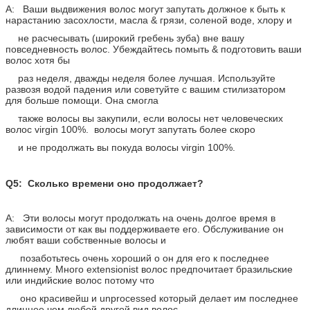
A: Ваши выдвижения волос могут запутать должное к быть к
нарастанию засохлости, масла & грязи, соленой воде, хлору и
не расчесывать (широкий гребень зуба) вне вашу
повседневность волос. Убеждайтесь помыть & подготовить ваши
волос хотя бы
раз неделя, дважды неделя более лучшая. Используйте
развозя водой падения или советуйте с вашим стилизатором
для больше помощи. Она смогла
также волосы вы закупили, если волосы нет человеческих
волос virgin 100%. волосы могут запутать более скоро
и не продолжать вы покуда волосы virgin 100%.
Q5: Сколько времени оно продолжает?
A: Эти волосы могут продолжать на очень долгое время в
зависимости от как вы поддерживаете его. Обслуживание он
любят ваши собственные волосы и
позаботьтесь очень хороший о он для его к последнее
длиннему. Много extensionist волос предпочитает бразильские
или индийские волос потому что
оно красивейш и unprocessed который делает им последнее
длиннее чем любой другой вид волос.