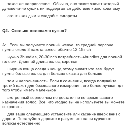
такое же направление. Обычно, оно также значит который
дуновени-не сушит, ни подвергается действию к жестковатому
агенты как дым и снадобья сигареты.
Q2: Сколько волосам я нужно?
A: Если вы получаете полный weave, то средней персоне
нужны около 3 пакета волос. обычно 12-18inch
нужно 3bundles, 20-30inch потребность 4bundles для полной
головки. Длинний длина волос, короткая
ширина конца следа к концу, этому значит что вам будут
нужны больше волос для больше охвата для больше
том и наполненность. Если в сомнении, всегда получайте
третий пакет для безопасного измерения, его более лучшая для
того чтобы иметь маленькое
экстренный вернее чем не достаточно во время вашего
назначения волос. Все, что угодно вы не используете вы можете
сохранить
для ваше следующего установите или касание вверх вниз с
дороги. Пожалуйста держите в разуме что наши курчавые
волосы естественно