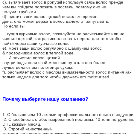
c), вытягивает волос в ponytail используя связь волос прежде
чем вы пойдете положить в постель, поэтому оно не
получит грубыми.
d), чистит ваши волос щеткой несколько времен
день, оно может держать волос далеко от запутывать.
Но если вы
купил курчавые волос, пожалуйста не расчесывайте или не
чистьте щеткой, как раз использовать перста для того чтобы
пойти через ваши курчавые волос.
e), моет ваши волос регулярно с шампунем волос
& проводником волос в теплой воде.
И почистьте волос щеткой
внутри воды если свой меньшие путать и она более
лучше делают им полотенце сухим.
f), распыляет волос с маслом внимательности волос питания как
только неделя для того чтобы держать его moisturized.
Почему выберите нашу компанию?
1. С больше чем 10 летами профессионального опыта в индустри
2. Способность стабилизированной поставкы. 40 тонн погруженн
DHL каждый месяц.
3. Строгий качественный
контрол, полностью виргинские человеческие волосы с самым