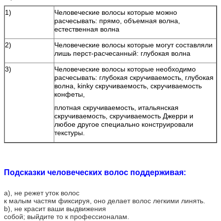
1)
Человеческие волосы которые можно
расчесывать: прямо, объемная волна,
естественная волна
2)
Человеческие волосы которые могут составляли
лишь перст-расчесанный: глубокая волна
3)
Человеческие волосы которые необходимо
расчесывать: глубокая скручиваемость, глубокая
волна, kinky скручиваемость, скручиваемость
конфеты,
плотная скручиваемость, итальянская
скручиваемость, скручиваемость Джерри и
любое другое специально конструировали
текстуры.
Подсказки человеческих волос поддерживая:
a), не режет уток волос
к малым частям фиксируя, оно делает волос легкими линять.
b), не красит ваши выдвижения
собой; выйдите то к профессионалам.