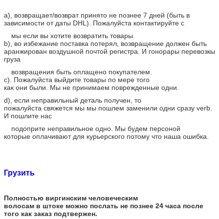
a)
, возвращает/возврат принято не познее 7 дней (быть в
зависимости от даты DHL). Пожалуйста контактируйте с
мы если вы хотите возвратить товары.
b), во избежание поставка потерял, возвращение должен быть
аранжирован воздушной почтой регистра. И гонорары перевозкы
груза
возвращения быть оплащено покупателем.
c). Пожалуйста выйдите товары по мере того
как они были. Мы не принимаем поврежденные одни.
d), если неправильный деталь получен, то
пожалуйста свяжется мы мы пошлем заменили одни сразу verb.
И пошлите нас
подоприте неправильное одно. Мы будем персоной
которые оплачивают для курьерского потому что наша ошибка.
Грузить
Полностью виргинским человеческим
волосам в штоке можно послать не познее 24 часа после
того как заказ подтвержен.