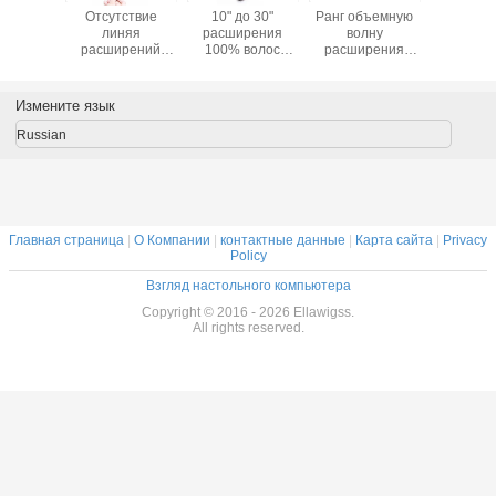
сессед
Отсутствие
10" до 30"
Ранг объемную
Курча
4 волос
линяя
расширения
волну
расшир
енницы
расширений
100% волос
расширения
человеч
а 7А
черных волос
ранга 7А
волос
волос Бр
ывают
ранга 7А
человеческих
девственницы 7А
вол
одно
естественных
волос черноты
бразильскую,
девстве
Измените язык
ю волну
отсутствие
освобождает
естественный
ранга
нокожих
запаха с
волосы
Веаве черных
черн
Russian
щин
длинной
девственницы
человеческих
Натутрал
продолжительностью
волны
волос
жизни
Главная страница
|
О Компании
|
контактные данные
|
Карта сайта
|
Privacy
Policy
Взгляд настольного компьютера
Copyright © 2016 - 2026 Ellawigss.
All rights reserved.