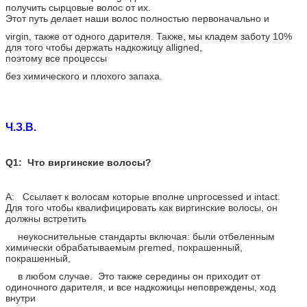
получить сырцовые волос от их.
Этот путь делает наши волос полностью первоначально и
virgin, также от одного дарителя. Также, мы кладем заботу 10%
для того чтобы держать надкожицу alligned,
поэтому все процессы
без химического и плохого запаха.
Ч.З.В.
Q1: Что виргинские волосы?
A: Ссылает к волосам которые вполне unprocessed и intact.
Для того чтобы квалифицировать как виргинские волосы, он
должны встретить
неукоснительные стандарты включая: были отбеленным
химически обрабатываемым premed, покрашенный,
покрашенный,
в любом случае. Это также середины он приходит от
одиночного дарителя, и все надкожицы неповреждены, ход
внутри