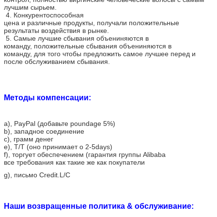
лучшим сырьем.
4. Конкурентоспособная
цена и различные продукты, получали положительные
результаты воздействия в рынке.
5. Самые лучшие сбывания объениняются в
команду, положительные сбывания объениняются в
команду, для того чтобы предложить самое лучшее перед и
после обслуживанием сбывания.
Методы компенсации:
a)
, PayPal (добавьте poundage 5%)
b), западное соединение
c), грамм денег
e), T/T (оно принимает о 2-5days)
f), торгует обеспечением (гарантия группы Alibaba
все требования как такие же как покупатели
g), письмо Credit.L/C
Наши возвращенные политика & обслуживание: