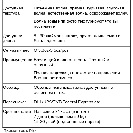
Доступная
Объемная волна, прямая, курчавая, глубокая
текстура:
волна, естественная волна,
освобождает волну,
Волна воды или фото текстурируют что вы
посылаете
Доступная
8 | 30 дюймов в штоке, другая длина смогли
длина
быть подгоняны.
Сетчатый вес:
О 3.3oz-3.5oz/pcs
Преимущество:
Блестящий и элегантность. Плотный и
опрятный.
Полная надкожица в таком же направлении.
Вполне резильянса.
Образцы:
Образцы испытывая заказ доступный на
основном штока
Пересылка:
DHL/UPS/TNT/Federal Express etc.
Срок поставки:
Не познее 24 часа (в штоке)
7 дней (больше чем 50 kg)
15-20 дней (подгонянные парики)
Примечание Pls: