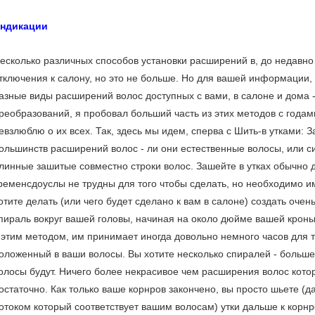
ндикации
есколько различных способов установки расширений в, до недавн
тключения к салону, но это не больше. Но для вашей информации, 
азные виды расширений волос доступных с вами, в салоне и дома 
реобразований, я пробовал больший часть из этих методов с годам
евзлюблю о их всех. Так, здесь мы идем, сперва с Шить-в утками: З
ольшинств расширений волос - ли они естественные волосы, или с
линные зашитые совместно строки волос. Зашейте в утках обычно 
ременсдоуслы не трудны для того чтобы сделать, но необходимо и
отите делать (или чего будет сделано к вам в салоне) создать очен
пираль вокруг вашей головы, начиная на около дюйме вашей кроны
 этим методом, им принимает иногда довольно немного часов для 
оложенный в ваши волосы. Вы хотите несколько спиралей - больш
олосы будут. Ничего более некрасивое чем расширения волос кот
остаточно. Как только ваше корнров закончено, вы просто шьете (д
отоком который соответствует вашим волосам) утки дальше к корн