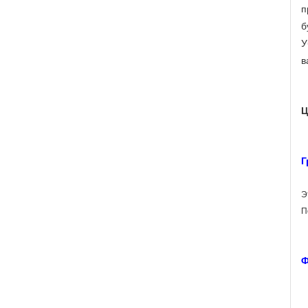
п
б
У
в
Ц
Г
Э
П
Ф