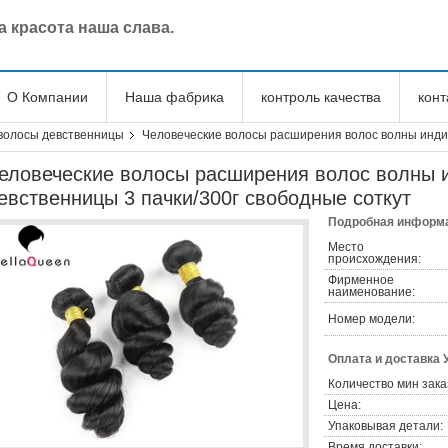
 красота наша слава.
О Компании
Наша фабрика
контроль качества
кон
волосы девственницы
Человеческие волосы расширения волос волны индий
еловеческие волосы расширения волос волны 
евственницы 3 пачки/300г свободные соткут
Подробная информа
Место
происхождения:
Фирменное
наименование:
Номер модели:
Оплата и доставка 
Количество мин зака
Цена:
Упаковывая детали:
Время доставки: