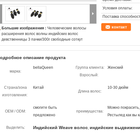
Условия оплаты:
Поставка способност
контакт
Большие изображения :
Человеческие волосы
расширения волос волны индийских волос
девственницы 3 пачки/300г свободные соткут
одробное описание продукта
bellaQueen
Группа клиента:
Женский
марка:
Взрослый:
Страна/зона
Китай
10-30 дюйм
Длина волос:
изготовления:
смогите быть
Можно покрасить,
OEM / ODM:
преимущества:
предложено
Рестылед как вы к
Индийский Weave волос
индийские выдвижени
Выделить:
,