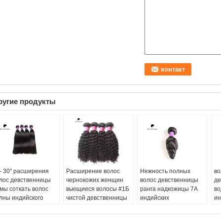
ругие продукты
 - 30" расширения
Расширение волос
Нежность полных
во
лос девственницы
чернокожих женщин
волос девственницы
де
мы соткать волос
вьющиеся волосы #1Б
ранга надкожицы 7А
во
лны индийского
чистой девственницы
индийских
ин
тественный прямой
волны воды здоровья
естественная
Ун
с:
95-100г
индийское
отсутствие путать для
ли