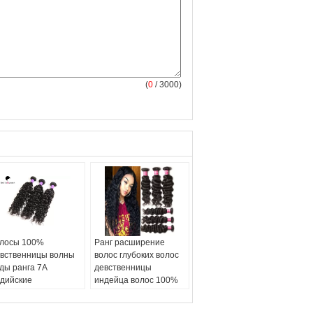
(
0
/ 3000)
лосы 100%
Ранг расширение
вственницы волны
волос глубоких волос
ды ранга 7А
девственницы
дийские
индейца волос 100%
ьпросессед никакой
волны 7А
нять, запутывают
Уньпросессед