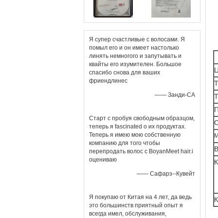
Я супер счастливые с волосами. Я
помыл его и он имеет настолько
линять немногого и запутывать и
квайты его изумителен. Большое
Ц
спасибо снова для ваших
фриендлинес
Т
—— Занди-СА
Т
П
Старт с пробуя свободным образцом,
С
теперь я fascinated о их продуктах.
Теперь я имею мою собственную
компанию для того чтобы
В
перепродать волос с BoyanMeet hair.i
оцениваю
К
—— Сафарз--Кувейт
Я покупаю от Китая на 4 лет, да ведь
К
это большинств приятный опыт я
всегда имел, обслуживания,