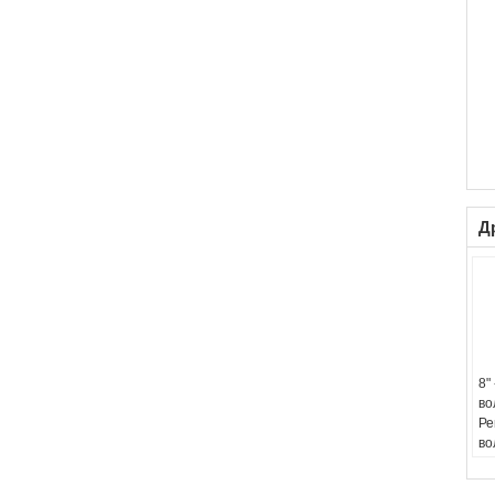
Д
8"
во
Ре
во
ес
Ве