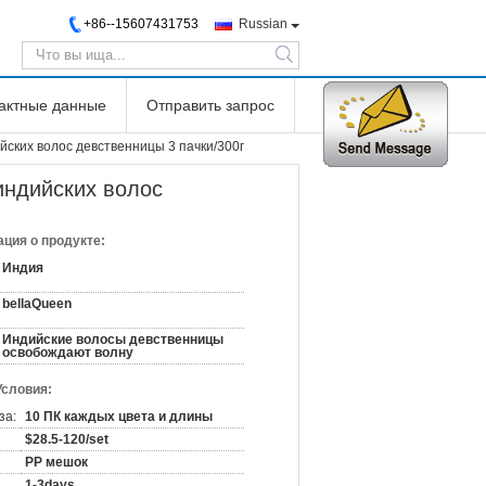
+86--15607431753
Russian
search
тактные данные
Отправить запрос
ских волос девственницы 3 пачки/300г
индийских волос
ция о продукте:
Индия
bellaQueen
Индийские волосы девственницы
освобождают волну
Условия:
за:
10 ПК каждых цвета и длины
$28.5-120/set
PP мешок
1-3days