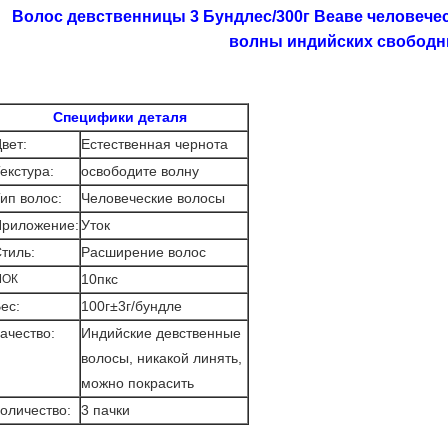
Волос девственницы 3 Бундлес/300г Веаве человече
волны индийских свобод
Специфики деталя
вет:
Естественная чернота
екстура:
освободите волну
ип волос:
Человеческие волосы
риложение:
Уток
тиль:
Расширение волос
10пкс
МОК
ес:
100г±3г/бундле
ачество:
Индийские девственные
волосы, никакой линять,
можно покрасить
оличество:
3 пачки