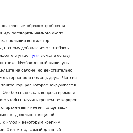
о они главным образом требовали
я иду поговорить немного около
- как больший вентилятор
и, поэтому добавлю чего я люблю и
ашейте в утках -
утки
лежат в основу
интетике. Изображенный выше, утки
делайте на салоне, но действительно
меть терпение и помощь друга. Чего вы
ь тонкое корнров которое закручивает в
. Это большая часть вопроса времени
того чтобы получить крошечное корнров
е спиралей вы имеете, толще ваши
орые нет довольно толщиной
а, с иглой и некоторым крепким
ров. Этот метод самый длинный