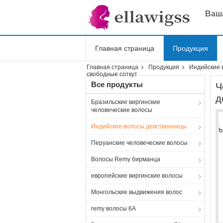
Ваша
Главная страница
Продукция
Главная страница
Продукция
Индийские 
Shopping Online
свободные соткут
Все продукты
Ч
д
Бразильские виргинские
человеческие волосы
Индийские волосы девственницы
Перуанские человеческие волосы
Волосы Remy бирманца
европейские виргинские волосы
Монгольские выдвижения волос
remy волосы 6A