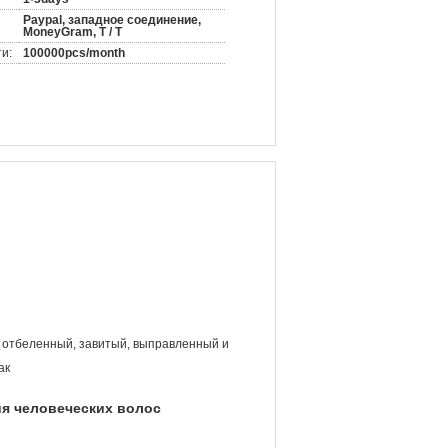
Paypal, западное соединение,
MoneyGram, T / T
и:
100000pcs/month
 отбеленный, завитый, выправленный и
ак
я человеческих волос