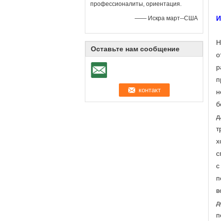
профессионалиты, ориентация.
И
—— Искра март--США
Н
Оставьте нам сообщение
о
р
п
н
б
д
т
х
с
с
п
в
д
п