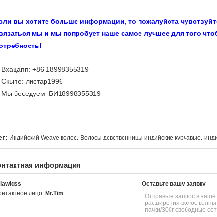
сли вы хотите больше информации, то пожалуйста чувствуйт
вязаться мы и мы попробует наше самое лучшее для того чт
отребность!
Вхацапп: +86 18998355319
.
Скыпе: листар1996
.
Мы беседуем: БИ18998355319
.
,
,
ег:
Индийский Weave волос
Волосы девственницы индийские курчавые
инди
онтактная информация
llawigss
Оставьте вашу заявку
онтактное лицо:
Mr.Tim