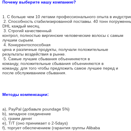
Почему выберите нашу компанию?
1. С больше чем 10 летами профессионального опыта в индустри
2. Способность стабилизированной поставкы. 40 тонн погруженн
DHL каждый месяц.
3. Строгий качественный
контрол, полностью виргинские человеческие волосы с самым
лучшим сырьем.
4. Конкурентоспособная
цена и различные продукты, получали положительные
результаты воздействия в рынке.
5. Самые лучшие сбывания объениняются в
команду, положительные сбывания объениняются в
команду, для того чтобы предложить самое лучшее перед и
после обслуживанием сбывания.
Методы компенсации:
a), PayPal (добавьте poundage 5%)
b), западное соединение
c), грамм денег
e), T/T (оно принимает о 2-5days)
f), торгует обеспечением (гарантия группы Alibaba