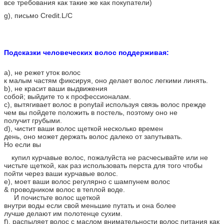
все требования как такие же как покупатели)
g), письмо Credit.L/C
Подсказки человеческих волос поддерживая:
a), не режет уток волос
к малым частям фиксируя, оно делает волос легкими линять.
b), не красит ваши выдвижения
собой; выйдите то к профессионалам.
c), вытягивает волос в ponytail используя связь волос прежде
чем вы пойдете положить в постель, поэтому оно не
получит грубыми.
d), чистит ваши волос щеткой несколько времен
день, оно может держать волос далеко от запутывать.
Но если вы
купил курчавые волос, пожалуйста не расчесывайте или не
чистьте щеткой, как раз использовать перста для того чтобы
пойти через ваши курчавые волос.
e), моет ваши волос регулярно с шампунем волос
& проводником волос в теплой воде.
И почистьте волос щеткой
внутри воды если свой меньшие путать и она более
лучше делают им полотенце сухим.
f), распыляет волос с маслом внимательности волос питания как