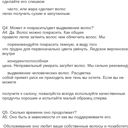
сделайте его слишком
часто, или жара сделает волос
легко получить сухим и запутанным.
Q4: Может я покрасить/цвет выдвижение волос?
A4: Да. Волос можно покрасить. Как общее
правило легке затмить волос чем облегчить волос. Мы
порекомендуйте покрасить темную, в виду того
что трудно для первоначально цвета увянуть. Людское виргинско
внутри
конкурентоспособная
цена. Неправильный умирать загубит волос. Мы сильно рекомен
выдвижение человеческих волос. Расцветка
собой примет риск не приходить вне тень вы хотите. Если вы не
можете
получите к салону, пожалуйста всегда используйте качественные
продучты хорошие и испытайте малый образец сперва.
Q5. Сколько времени оно продолжает?
A5: Оно быть в зависимости от как вы поддерживаете его.
Обслуживание оно любит ваши собственные волосы и позаботитс