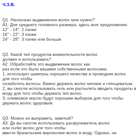
Ч.З.В.
Q1. Насколько выдвижения волос мне нужно?
A1: Для среднего головного размера, здесь мое предложение:
12" - 14": 2 пачки
16" - 22": 3 пачки
24" - 28": 3 пачки или больше
Q2. Какой тип продуктов внимательности волос
должен я использовать?
A2: Обработайте это выдвижение волос как
раз если это было вашими собственными волосами.
1, использует шампунь хорошего качества и проводник волос
для того чтобы
позаботить волосы. Важно держать волос мягким и глянцеватым.
2, вы смогли использовать гель или распылять вводить продукты в
моду для того чтобы держать тип волос.
3, оливковое масло будут хорошим выбором для того чтобы
держать волос здоровым.
Q3: Можно их выправить, завитый?
A3: Да вы смогли использовать раскручиватель волос
или curler волос для того чтобы
ввести бразильские виргинские волос в моду. Однако, не