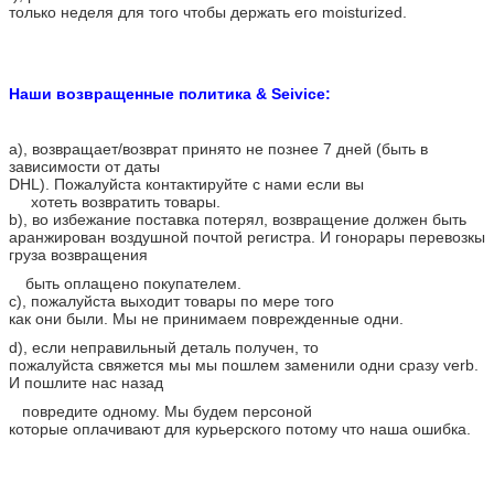
только неделя для того чтобы держать его moisturized.
Наши возвращенные политика & Seivice:
a), возвращает/возврат принято не познее 7 дней (быть в
зависимости от даты
DHL). Пожалуйста контактируйте с нами если вы
хотеть возвратить товары.
b), во избежание поставка потерял, возвращение должен быть
аранжирован воздушной почтой регистра. И гонорары перевозкы
груза возвращения
быть оплащено покупателем.
c), пожалуйста выходит товары по мере того
как они были. Мы не принимаем поврежденные одни.
d), если неправильный деталь получен, то
пожалуйста свяжется мы мы пошлем заменили одни сразу verb.
И пошлите нас назад
повредите одному. Мы будем персоной
которые оплачивают для курьерского потому что наша ошибка.