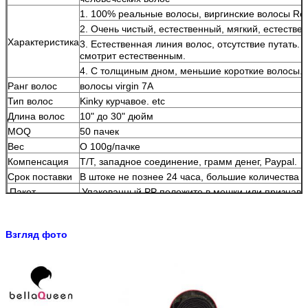
1. 100% реальные волосы, виргинские волосы Re
2. Очень чистый, естественный, мягкий, естестве
Характеристика
3. Естественная линия волос, отсутствие путать. 
смотрит естественным.
4. С толщиным дном, меньшие короткие волосы.
Ранг волос
волосы virgin 7A
Тип волос
Kinky курчавое. etc
Длина волос
10" до 30" дюйм
MOQ
50 пачек
Вес
О 100g/пачке
Компенсация
T/T, западное соединение, грамм денег, Paypal.
Срок поставки
В штоке не познее 24 часа, большие количества в
Пакет
Упакованный PP положите в мешки или признава
Взгляд фото