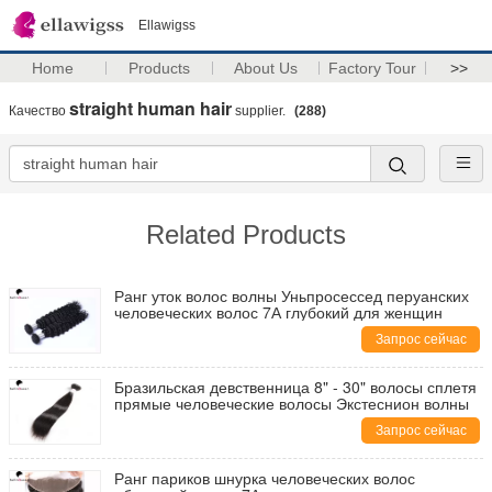
Ellawigss
Home
Products
About Us
Factory Tour
>>
straight human hair
Качество
supplier.
(288)
Related Products
Ранг уток волос волны Уньпросессед перуанских
человеческих волос 7А глубокий для женщин
Запрос сейчас
Бразильская девственница 8" - 30" волосы сплетя
прямые человеческие волосы Экстеснион волны
Запрос сейчас
Ранг париков шнурка человеческих волос