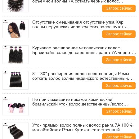
объемной волны 7А соткать черных волос
малайзийских естественный
Запрос сейчас
Отсутствие смешивания отсутствие утка Хяр
волны перуанских человеческих волос путать
Кинкы курчавого для дам
Запрос сейчас
Курчавое расширение человеческих волос
Бразилайн волос девственницы ранга 7А черноты
Натутрал волны
Запрос сейчас
8" - 30" расширения волос девственницы Ремы
соткать волос волны индийского естественный
прямой
Запрос сейчас
Не приглаживайте никакой химический
бразильский уток волос девственницы/волос
объемной волны никакие разделения
Запрос сейчас
Уток прямых волос полных волос ранга 7А 100%
малайзийских Ремы Кутикал естественный
Запрос сейчас